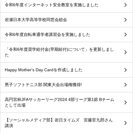
令和6年度インターネット安全教室を実施しました
岩瀬日本大学高等学校同窓会総会
令和6年度自転車通学者講習会を実施しました
「令和6年度奨学給付金(早期給付)について」を更新しまし
た
Happy Mother's Day Cardを作成しました
男子ソフトテニス部:関東大会出場権獲得!
高円宮杯JFAサッカーリーグ2024 4部リーグ第1節 Bチーム
として出場
【ソーシャルメディア部】岩日タイムズ 宮藤官九郎さん
講演