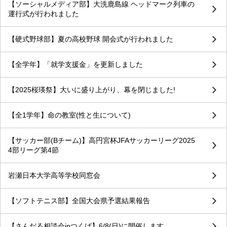
【ソーシャルメディア部】大洗鹿島線 ヘッドマーク列車の
運行式が行われました
【硬式野球部】夏の高校野球 開会式が行われました
【全学年】「就学支援金」を更新しました
【2025桜瑛祭】大いに盛り上がり、幕を閉じました!
【全1学年】命の教室(性と生について)
【サッカー部(Bチーム)】高円宮杯JFAサッカーリーグ2025
4部リーグ第4節
岩瀬日本大学高等学校同窓会
【ソフトテニス部】全国大会県予選結果報告
【さんだる相談会inつくば】6/8(日)に開催します