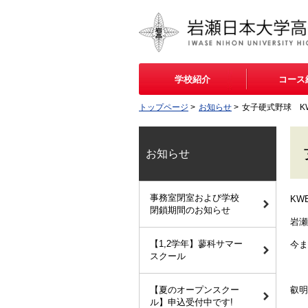
学校紹介
コース
トップページ
>
お知らせ
>
女子硬式野球 K
お知らせ
事務室閉室および学校
KW
閉鎖期間のお知らせ
岩瀬
【1,2学年】蓼科サマー
今ま
スクール
【夏のオープンスクー
叡明
ル】申込受付中です!