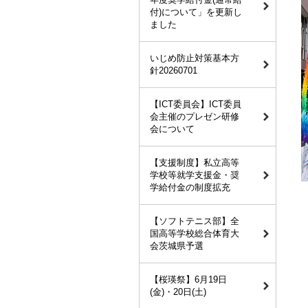
付)について」を更新し
ました
いじめ防止対策基本方
針20260701
【ICT委員会】ICT委員
会主催のプレゼン研修
会について
【支援制度】私立高等
学校等就学支援金・奨
学給付金の制度拡充
【ソフトテニス部】全
国高等学校総合体育大
会茨城県予選
【桜瑛祭】6月19日
(金)・20日(土)