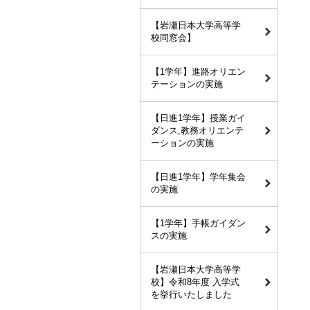
【岩瀬日本大学高等学
校同窓会】
【1学年】進路オリエン
テーションの実施
【日進1学年】授業ガイ
ダンス,教務オリエンテ
ーションの実施
【日進1学年】学年集会
の実施
【1学年】手帳ガイダン
スの実施
【岩瀬日本大学高等学
校】令和8年度 入学式
を挙行いたしました