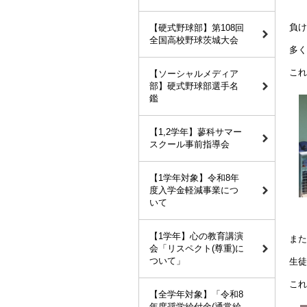
負け
【硬式野球部】第108回
全国高校野球茨城大会
多く
これ
【ソーシャルメディア
部】硬式野球部選手名
鑑
【1,2学年】蓼科サマー
スクール事前指導会
【1学年対象】令和8年
度入学金軽減事業につ
いて
【1学年】心の教育講演
また
会「リスペクト(尊重)に
ついて」
生徒
これ
【全学年対象】「令和8
年度奨学給付金(通常給