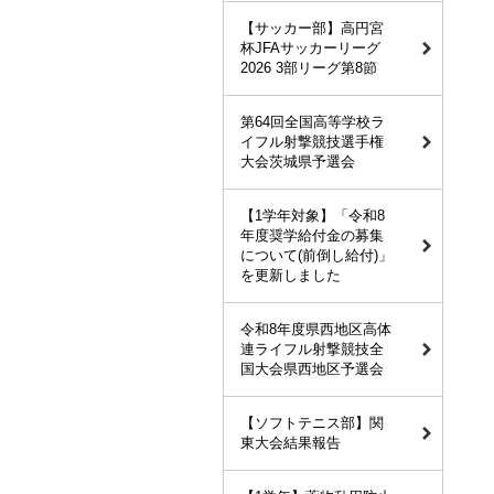
【サッカー部】高円宮
杯JFAサッカーリーグ
2026 3部リーグ第8節
第64回全国高等学校ラ
イフル射撃競技選手権
大会茨城県予選会
【1学年対象】「令和8
年度奨学給付金の募集
について(前倒し給付)」
を更新しました
令和8年度県西地区高体
連ライフル射撃競技全
国大会県西地区予選会
【ソフトテニス部】関
東大会結果報告