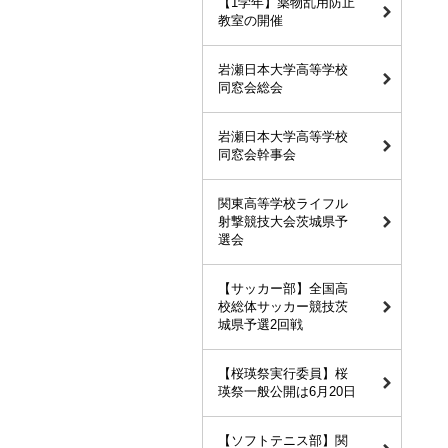
【1学年】薬物乱用防止
教室の開催
岩瀬日本大学高等学校
同窓会総会
岩瀬日本大学高等学校
同窓会幹事会
関東高等学校ライフル
射撃競技大会茨城県予
選会
【サッカー部】全国高
校総体サッカー競技茨
城県予選2回戦
【桜瑛祭実行委員】桜
瑛祭一般公開は6月20日
【ソフトテニス部】関