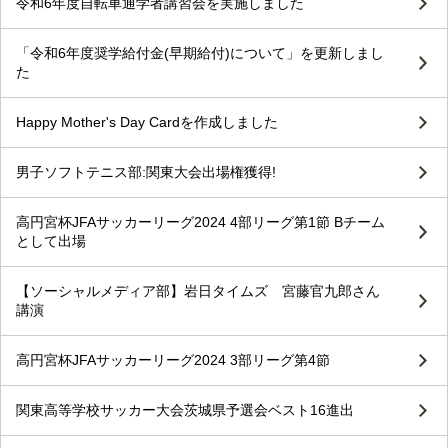
令和6年度自転車通学者講習会を実施しました
「令和6年度奨学給付金(早期給付)について」を更新しまし
た
Happy Mother's Day Cardを作成しました
男子ソフトテニス部:関東大会出場権獲得!
高円宮杯JFAサッカーリーグ2024 4部リーグ第1節 Bチーム
として出場
【ソーシャルメディア部】岩日タイムズ 宮藤官九郎さん
講演
高円宮杯JFAサッカーリーグ2024 3部リーグ第4節
関東高等学校サッカー大会茨城県予選会ベスト16進出