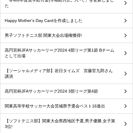
「令和6年度奨学給付金(早期給付)について」を更新しまし
た
Happy Mother's Day Cardを作成しました
男子ソフトテニス部:関東大会出場権獲得!
高円宮杯JFAサッカーリーグ2024 4部リーグ第1節 Bチーム
として出場
【ソーシャルメディア部】岩日タイムズ 宮藤官九郎さん
講演
高円宮杯JFAサッカーリーグ2024 3部リーグ第4節
関東高等学校サッカー大会茨城県予選会ベスト16進出
【ソフトテニス部】関東大会県西地区予選,男子優勝,女子第
3位!