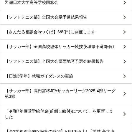
岩瀬日本大学高等学校同窓会
【ソフトテニス部】全国大会県予選結果報告
【さんだる相談会inつくば】6/8(日)に開催します
【サッカー部】全国高校総体サッカー競技茨城県予選3回戦
【ソフトテニス部】全国大会県西地区予選会結果報告
【日進3学年】就職ガイダンスの実施
【サッカー部】高円宮杯JFAサッカーリーグ2025 4部リーグ
第3節
「令和7年度奨学給付金(前倒し給付)について」を更新しま
した
【全2学年総合的な探究の時間】5月10日(土),「地域,高大連