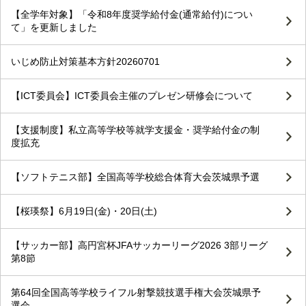
【全学年対象】「令和8年度奨学給付金(通常給付)につい
て」を更新しました
いじめ防止対策基本方針20260701
【ICT委員会】ICT委員会主催のプレゼン研修会について
【支援制度】私立高等学校等就学支援金・奨学給付金の制
度拡充
【ソフトテニス部】全国高等学校総合体育大会茨城県予選
【桜瑛祭】6月19日(金)・20日(土)
【サッカー部】高円宮杯JFAサッカーリーグ2026 3部リーグ
第8節
第64回全国高等学校ライフル射撃競技選手権大会茨城県予
選会