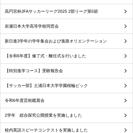
高円宮杯JFAサッカーリーグ2025 2部リーグ第5節
岩瀬日本大学高等学校同窓会
新日進3学年の学年集会および進路オリエンテーション
【令和6年度】修了式・離任式を行いました
【特別進学コース】受験報告会
【サッカー部】土浦日本大学学園桜輪ピック
令和6年度芸術鑑賞会
2学年 総合探究公開授業を実施しました
校内英語スピーチコンテストを実施しました