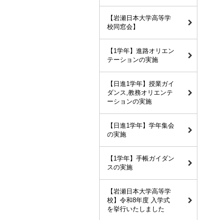
【岩瀬日本大学高等学
校同窓会】
【1学年】進路オリエン
テーションの実施
【日進1学年】授業ガイ
ダンス,教務オリエンテ
ーションの実施
【日進1学年】学年集会
の実施
【1学年】手帳ガイダン
スの実施
【岩瀬日本大学高等学
校】令和8年度 入学式
を挙行いたしました