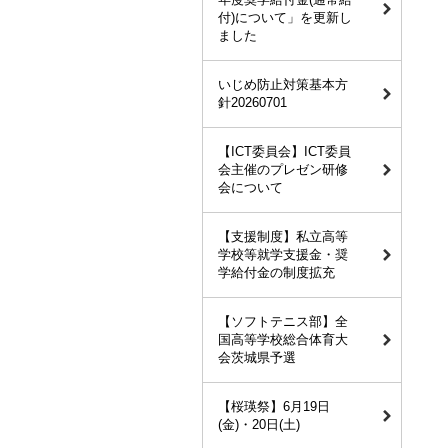
付)について」を更新し
ました
いじめ防止対策基本方
針20260701
【ICT委員会】ICT委員
会主催のプレゼン研修
会について
【支援制度】私立高等
学校等就学支援金・奨
学給付金の制度拡充
【ソフトテニス部】全
国高等学校総合体育大
会茨城県予選
【桜瑛祭】6月19日
(金)・20日(土)