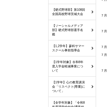
【硬式野球部】第108回
全国高校野球茨城大会
７月
生
【ソーシャルメディア
部】硬式野球部選手名
７月
鑑
【1,2学年】蓼科サマー
７月
スクール事前指導会
７月
【1学年対象】令和8年
度入学金軽減事業につ
いて
７月
【1学年】心の教育講演
会「リスペクト(尊重)に
ついて」
【全学年対象】「令和8
年度奨学給付金(通常給