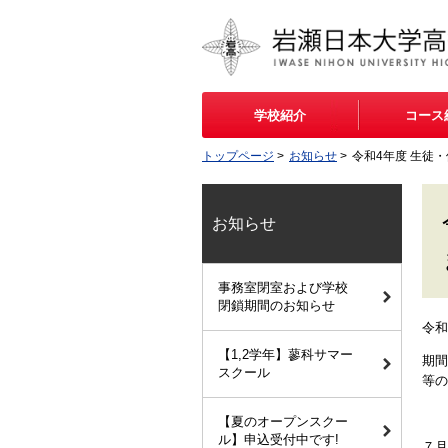
学校紹介
コース
トップページ
>
お知らせ
>
令和4年度 生徒
お知らせ
事務室閉室および学校
閉鎖期間のお知らせ
令和
【1,2学年】蓼科サマー
期間
スクール
等の
【夏のオープンスクー
ル】申込受付中です!
７月