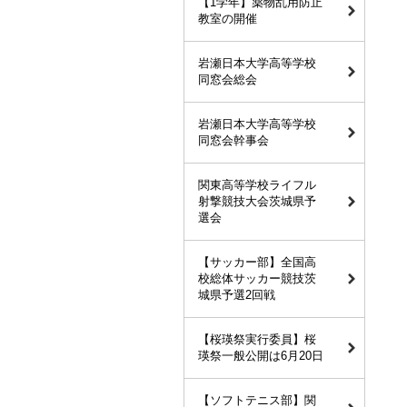
【1学年】薬物乱用防止
教室の開催
岩瀬日本大学高等学校
同窓会総会
岩瀬日本大学高等学校
同窓会幹事会
関東高等学校ライフル
射撃競技大会茨城県予
選会
【サッカー部】全国高
校総体サッカー競技茨
城県予選2回戦
【桜瑛祭実行委員】桜
瑛祭一般公開は6月20日
【ソフトテニス部】関