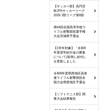
【サッカー部】高円宮
杯JFAサッカーリーグ
2026 3部リーグ第8節
第64回全国高等学校ラ
イフル射撃競技選手権
大会茨城県予選会
【1学年対象】「令和8
年度奨学給付金の募集
について(前倒し給付)」
を更新しました
令和8年度県西地区高体
連ライフル射撃競技全
国大会県西地区予選会
【ソフトテニス部】関
東大会結果報告