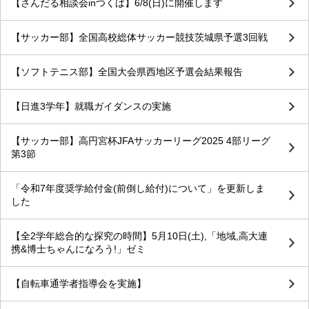
【さんだる相談会inつくば】6/8(日)に開催します
【サッカー部】全国高校総体サッカー競技茨城県予選3回戦
【ソフトテニス部】全国大会県西地区予選会結果報告
【日進3学年】就職ガイダンスの実施
【サッカー部】高円宮杯JFAサッカーリーグ2025 4部リーグ
第3節
「令和7年度奨学給付金(前倒し給付)について」を更新しま
した
【全2学年総合的な探究の時間】5月10日(土),「地域,高大連
携&博士ちゃんになろう!」ゼミ
【自転車通学者指導会を実施】