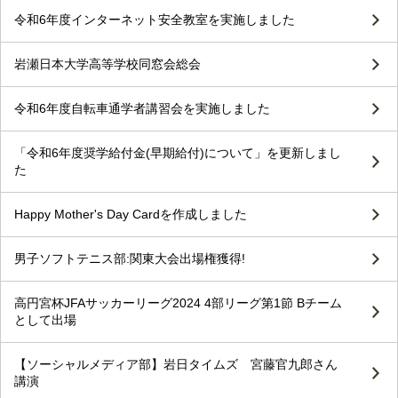
令和6年度インターネット安全教室を実施しました
岩瀬日本大学高等学校同窓会総会
令和6年度自転車通学者講習会を実施しました
「令和6年度奨学給付金(早期給付)について」を更新しまし
た
Happy Mother's Day Cardを作成しました
男子ソフトテニス部:関東大会出場権獲得!
高円宮杯JFAサッカーリーグ2024 4部リーグ第1節 Bチーム
として出場
【ソーシャルメディア部】岩日タイムズ 宮藤官九郎さん
講演