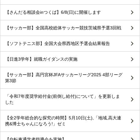
【さんだる相談会inつくば】6/8(日)に開催します
【サッカー部】全国高校総体サッカー競技茨城県予選3回戦
【ソフトテニス部】全国大会県西地区予選会結果報告
【日進3学年】就職ガイダンスの実施
【サッカー部】高円宮杯JFAサッカーリーグ2025 4部リーグ
第3節
「令和7年度奨学給付金(前倒し給付)について」を更新しま
した
【全2学年総合的な探究の時間】5月10日(土),「地域,高大連
携&博士ちゃんになろう!」ゼミ
【自転車通学者指導会を実施】