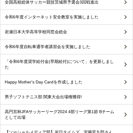
全国高校総体サッカー競技茨城県予選会3回戦進出
令和6年度インターネット安全教室を実施しました
岩瀬日本大学高等学校同窓会総会
令和6年度自転車通学者講習会を実施しました
「令和6年度奨学給付金(早期給付)について」を更新しまし
た
Happy Mother's Day Cardを作成しました
男子ソフトテニス部:関東大会出場権獲得!
高円宮杯JFAサッカーリーグ2024 4部リーグ第1節 Bチーム
として出場
【ソーシャルメディア部】岩日タイムズ 宮藤官九郎さん