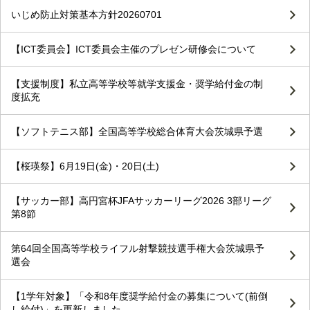
いじめ防止対策基本方針20260701
【ICT委員会】ICT委員会主催のプレゼン研修会について
【支援制度】私立高等学校等就学支援金・奨学給付金の制
度拡充
【ソフトテニス部】全国高等学校総合体育大会茨城県予選
【桜瑛祭】6月19日(金)・20日(土)
【サッカー部】高円宮杯JFAサッカーリーグ2026 3部リーグ
第8節
第64回全国高等学校ライフル射撃競技選手権大会茨城県予
選会
【1学年対象】「令和8年度奨学給付金の募集について(前倒
し給付)」を更新しました