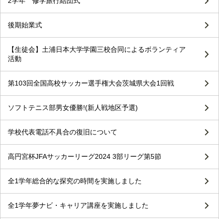
2学年 修学旅行結団式
後期始業式
【生徒会】土浦日本大学学園三校合同によるボランティア
活動
第103回全国高校サッカー選手権大会茨城県大会1回戦
ソフトテニス部男女優勝!(新人戦地区予選)
学校代表電話不具合の復旧について
高円宮杯JFAサッカーリーグ2024 3部リーグ第5節
全1学年総合的な探究の時間を実施しました
全1学年夢ナビ・キャリア講座を実施しました