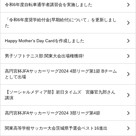
令和6年度自転車通学者講習会を実施しました
「令和6年度奨学給付金(早期給付)について」を更新しまし
た
Happy Mother's Day Cardを作成しました
男子ソフトテニス部:関東大会出場権獲得!
高円宮杯JFAサッカーリーグ2024 4部リーグ第1節 Bチーム
として出場
【ソーシャルメディア部】岩日タイムズ 宮藤官九郎さん
講演
高円宮杯JFAサッカーリーグ2024 3部リーグ第4節
関東高等学校サッカー大会茨城県予選会ベスト16進出