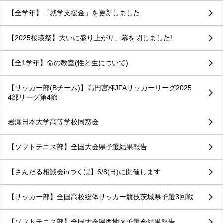
【全学年】「就学支援金」を更新しました
【2025桜瑛祭】大いに盛り上がり、幕を閉じました!
【全1学年】命の教室(性と生について)
【サッカー部(Bチーム)】高円宮杯JFAサッカーリーグ2025
4部リーグ第4節
岩瀬日本大学高等学校同窓会
【ソフトテニス部】全国大会県予選結果報告
【さんだる相談会inつくば】6/8(日)に開催します
【サッカー部】全国高校総体サッカー競技茨城県予選3回戦
【ソフトテニス部】全国大会県西地区予選会結果報告