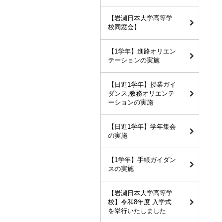
【岩瀬日本大学高等学
校同窓会】
【1学年】進路オリエン
テーションの実施
【日進1学年】授業ガイ
ダンス,教務オリエンテ
ーションの実施
【日進1学年】学年集会
の実施
【1学年】手帳ガイダン
スの実施
【岩瀬日本大学高等学
校】令和8年度 入学式
を挙行いたしました