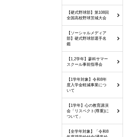
【硬式野球部】第108回
全国高校野球茨城大会
【ソーシャルメディア
部】硬式野球部選手名
鑑
【1,2学年】蓼科サマー
スクール事前指導会
【1学年対象】令和8年
度入学金軽減事業につ
いて
【1学年】心の教育講演
会「リスペクト(尊重)に
ついて」
【全学年対象】「令和8
年度奨学給付金(通常給