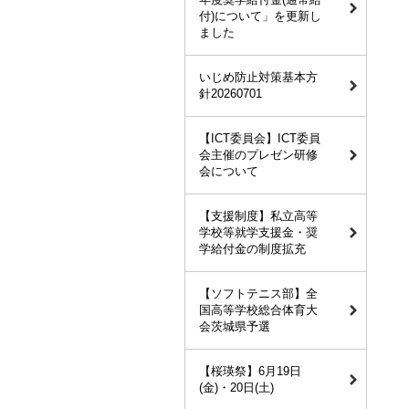
付)について」を更新し
ました
いじめ防止対策基本方
針20260701
【ICT委員会】ICT委員
会主催のプレゼン研修
会について
【支援制度】私立高等
学校等就学支援金・奨
学給付金の制度拡充
【ソフトテニス部】全
国高等学校総合体育大
会茨城県予選
【桜瑛祭】6月19日
(金)・20日(土)