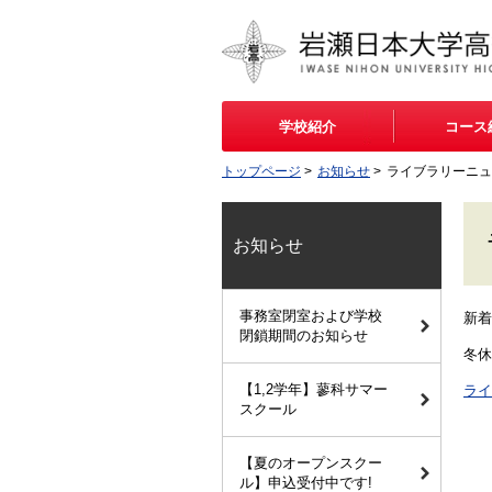
学校紹介
コース
トップページ
>
お知らせ
>
ライブラリーニュ
お知らせ
事務室閉室および学校
新着
閉鎖期間のお知らせ
冬休
【1,2学年】蓼科サマー
ライ
スクール
【夏のオープンスクー
ル】申込受付中です!