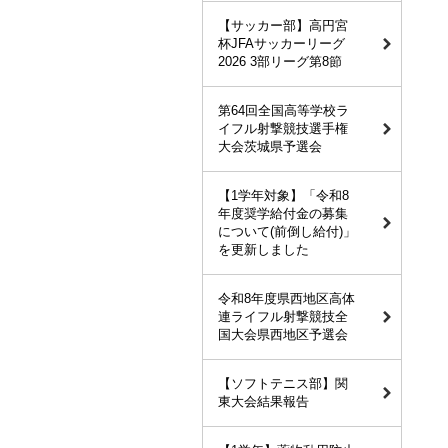
【サッカー部】高円宮
杯JFAサッカーリーグ
2026 3部リーグ第8節
第64回全国高等学校ラ
イフル射撃競技選手権
大会茨城県予選会
【1学年対象】「令和8
年度奨学給付金の募集
について(前倒し給付)」
を更新しました
令和8年度県西地区高体
連ライフル射撃競技全
国大会県西地区予選会
【ソフトテニス部】関
東大会結果報告