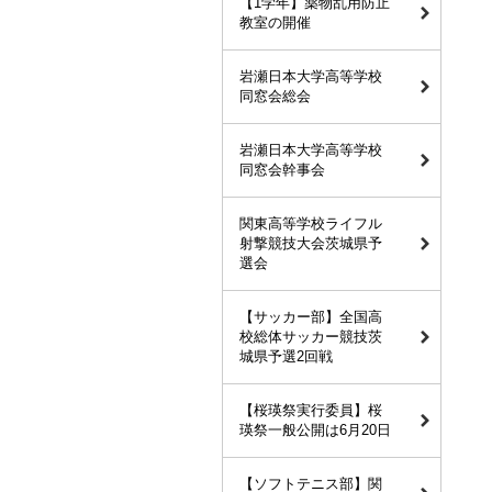
【1学年】薬物乱用防止
教室の開催
岩瀬日本大学高等学校
同窓会総会
岩瀬日本大学高等学校
同窓会幹事会
関東高等学校ライフル
射撃競技大会茨城県予
選会
【サッカー部】全国高
校総体サッカー競技茨
城県予選2回戦
【桜瑛祭実行委員】桜
瑛祭一般公開は6月20日
【ソフトテニス部】関