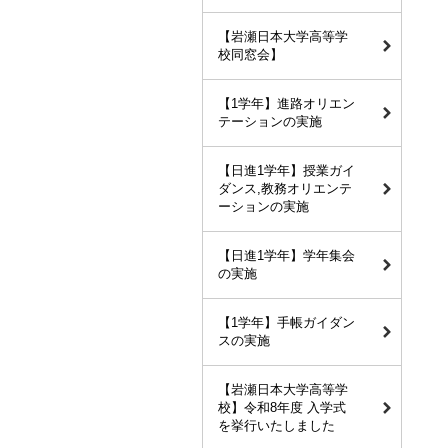
【岩瀬日本大学高等学
校同窓会】
【1学年】進路オリエン
テーションの実施
【日進1学年】授業ガイ
ダンス,教務オリエンテ
ーションの実施
【日進1学年】学年集会
の実施
【1学年】手帳ガイダン
スの実施
【岩瀬日本大学高等学
校】令和8年度 入学式
を挙行いたしました