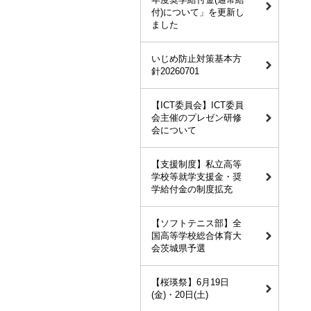
付)について」を更新し
ました
いじめ防止対策基本方
針20260701
【ICT委員会】ICT委員
会主催のプレゼン研修
会について
【支援制度】私立高等
学校等就学支援金・奨
学給付金の制度拡充
【ソフトテニス部】全
国高等学校総合体育大
会茨城県予選
【桜瑛祭】6月19日
(金)・20日(土)