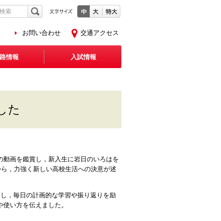
お問い合わせ
交通アクセス
路情報
入試情報
した
の動画を鑑賞し，新入生に岩日のいろはを
から，力強く新しい高校生活への決意が述
用し，毎日の計画的な学習や振り返りを励
や使い方を伝えました。