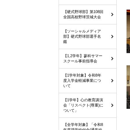
【硬式野球部】第108回
全国高校野球茨城大会
【ソーシャルメディア
部】硬式野球部選手名
鑑
【1,2学年】蓼科サマー
スクール事前指導会
【1学年対象】令和8年
度入学金軽減事業につ
いて
【1学年】心の教育講演
会「リスペクト(尊重)に
ついて」
【全学年対象】「令和8
年度奨学給付金(通常給