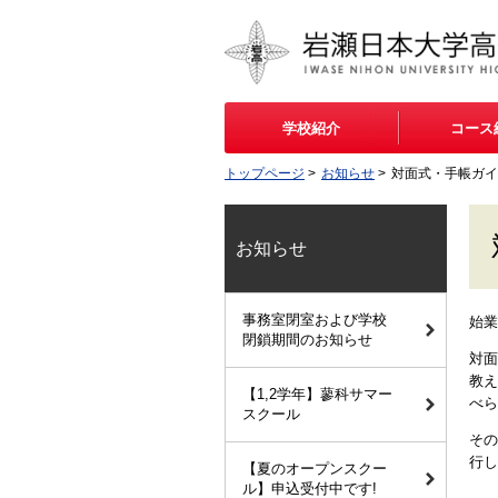
学校紹介
コース
トップページ
>
お知らせ
>
対面式・手帳ガイ
お知らせ
事務室閉室および学校
始業
閉鎖期間のお知らせ
対面
教え
【1,2学年】蓼科サマー
べら
スクール
その
行し
【夏のオープンスクー
ル】申込受付中です!