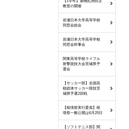
【1学年】薬物乱用防止
教室の開催
岩瀬日本大学高等学校
同窓会総会
岩瀬日本大学高等学校
同窓会幹事会
関東高等学校ライフル
射撃競技大会茨城県予
選会
【サッカー部】全国高
校総体サッカー競技茨
城県予選2回戦
【桜瑛祭実行委員】桜
瑛祭一般公開は6月20日
【ソフトテニス部】関