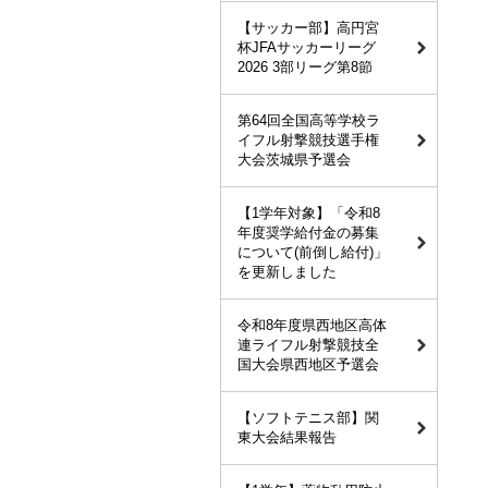
【サッカー部】高円宮
杯JFAサッカーリーグ
2026 3部リーグ第8節
第64回全国高等学校ラ
イフル射撃競技選手権
大会茨城県予選会
【1学年対象】「令和8
年度奨学給付金の募集
について(前倒し給付)」
を更新しました
令和8年度県西地区高体
連ライフル射撃競技全
国大会県西地区予選会
【ソフトテニス部】関
東大会結果報告