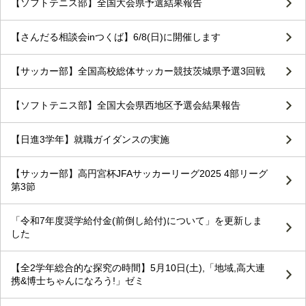
【ソフトテニス部】全国大会県予選結果報告
【さんだる相談会inつくば】6/8(日)に開催します
【サッカー部】全国高校総体サッカー競技茨城県予選3回戦
【ソフトテニス部】全国大会県西地区予選会結果報告
【日進3学年】就職ガイダンスの実施
【サッカー部】高円宮杯JFAサッカーリーグ2025 4部リーグ
第3節
「令和7年度奨学給付金(前倒し給付)について」を更新しま
した
【全2学年総合的な探究の時間】5月10日(土),「地域,高大連
携&博士ちゃんになろう!」ゼミ