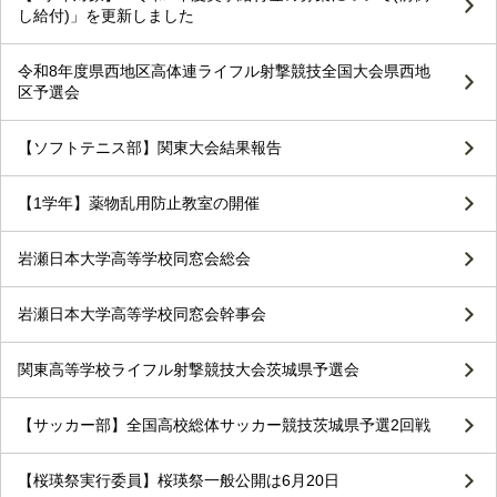
し給付)」を更新しました
令和8年度県西地区高体連ライフル射撃競技全国大会県西地
区予選会
【ソフトテニス部】関東大会結果報告
【1学年】薬物乱用防止教室の開催
岩瀬日本大学高等学校同窓会総会
岩瀬日本大学高等学校同窓会幹事会
関東高等学校ライフル射撃競技大会茨城県予選会
【サッカー部】全国高校総体サッカー競技茨城県予選2回戦
【桜瑛祭実行委員】桜瑛祭一般公開は6月20日