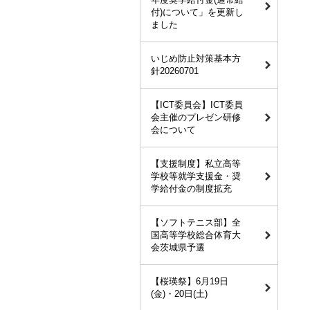
付)について」を更新し
ました
いじめ防止対策基本方
針20260701
【ICT委員会】ICT委員
会主催のプレゼン研修
会について
【支援制度】私立高等
学校等就学支援金・奨
学給付金の制度拡充
【ソフトテニス部】全
国高等学校総合体育大
会茨城県予選
【桜瑛祭】6月19日
(金)・20日(土)