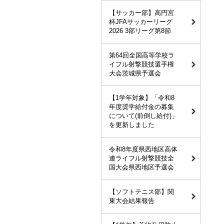
【サッカー部】高円宮
杯JFAサッカーリーグ
2026 3部リーグ第8節
第64回全国高等学校ラ
イフル射撃競技選手権
大会茨城県予選会
【1学年対象】「令和8
年度奨学給付金の募集
について(前倒し給付)」
を更新しました
令和8年度県西地区高体
連ライフル射撃競技全
国大会県西地区予選会
【ソフトテニス部】関
東大会結果報告