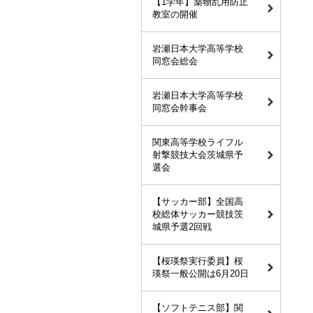
【1学年】薬物乱用防止
教室の開催
岩瀬日本大学高等学校
同窓会総会
岩瀬日本大学高等学校
同窓会幹事会
関東高等学校ライフル
射撃競技大会茨城県予
選会
【サッカー部】全国高
校総体サッカー競技茨
城県予選2回戦
【桜瑛祭実行委員】桜
瑛祭一般公開は6月20日
【ソフトテニス部】関