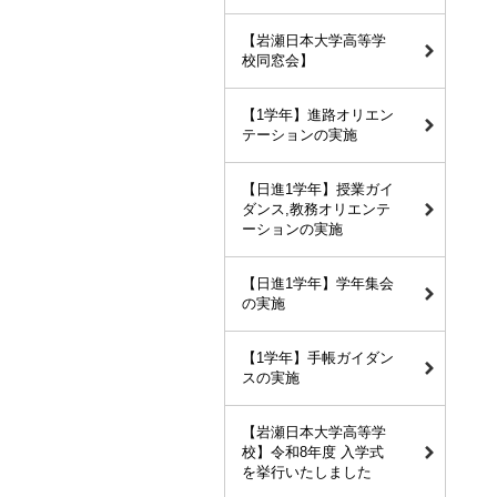
【岩瀬日本大学高等学
校同窓会】
【1学年】進路オリエン
テーションの実施
【日進1学年】授業ガイ
ダンス,教務オリエンテ
ーションの実施
【日進1学年】学年集会
の実施
【1学年】手帳ガイダン
スの実施
【岩瀬日本大学高等学
校】令和8年度 入学式
を挙行いたしました