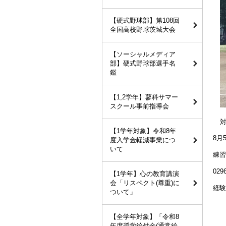
【硬式野球部】第108回
全国高校野球茨城大会
【ソーシャルメディア
部】硬式野球部選手名
鑑
【1,2学年】蓼科サマー
スクール事前指導会
【1学年対象】令和8年
8月
度入学金軽減事業につ
いて
練習
02
【1学年】心の教育講演
会「リスペクト(尊重)に
経験
ついて」
【全学年対象】「令和8
年度奨学給付金(通常給