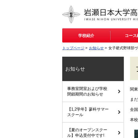
学校紹介
コース
トップページ
>
お知らせ
>
女子硬式野球部ヴ
お知らせ
事務室閉室および学校
関東
閉鎖期間のお知らせ
まだ
【1,2学年】蓼科サマー
全国
スクール
本校
【夏のオープンスクー
ル】申込受付中です!