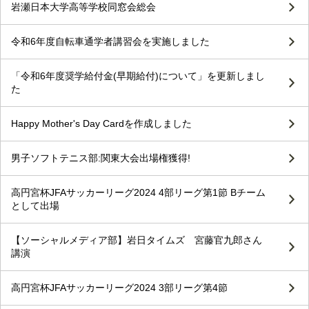
岩瀬日本大学高等学校同窓会総会
令和6年度自転車通学者講習会を実施しました
「令和6年度奨学給付金(早期給付)について」を更新しまし
た
Happy Mother's Day Cardを作成しました
男子ソフトテニス部:関東大会出場権獲得!
高円宮杯JFAサッカーリーグ2024 4部リーグ第1節 Bチーム
として出場
【ソーシャルメディア部】岩日タイムズ 宮藤官九郎さん
講演
高円宮杯JFAサッカーリーグ2024 3部リーグ第4節