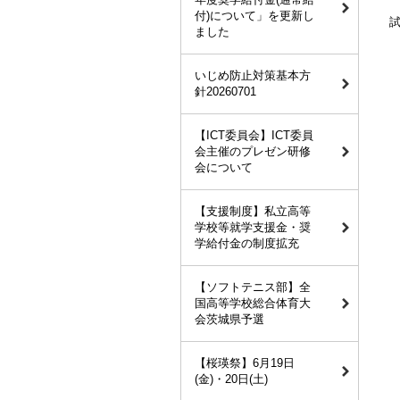
付)について」を更新し
ました
いじめ防止対策基本方
針20260701
【ICT委員会】ICT委員
会主催のプレゼン研修
会について
【支援制度】私立高等
学校等就学支援金・奨
学給付金の制度拡充
【ソフトテニス部】全
国高等学校総合体育大
会茨城県予選
【桜瑛祭】6月19日
(金)・20日(土)