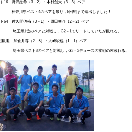
ト16 野沢紘希（3－2）・木村創大（3－3）ペア
奈川県ベスト4のペアを破り，5回戦まで進出しました！
ト64 佐久間啓輔（3－1）・原田興介（2－2）ペア
玉県1位のペアと対戦し，G2－1でリードしていたが敗れる。
戦敗退 加倉井尊（2－5）・大崎竣也（1－1）ペア
玉県ベスト8のペアと対戦し，G3－3デュースの接戦の末敗れる。