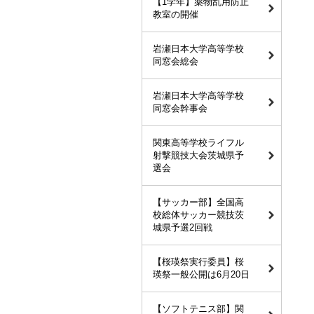
【1学年】薬物乱用防止
教室の開催
岩瀬日本大学高等学校
同窓会総会
岩瀬日本大学高等学校
同窓会幹事会
関東高等学校ライフル
射撃競技大会茨城県予
選会
【サッカー部】全国高
校総体サッカー競技茨
城県予選2回戦
【桜瑛祭実行委員】桜
瑛祭一般公開は6月20日
【ソフトテニス部】関