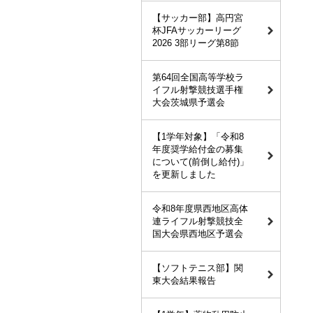
【サッカー部】高円宮
杯JFAサッカーリーグ
2026 3部リーグ第8節
第64回全国高等学校ラ
イフル射撃競技選手権
大会茨城県予選会
【1学年対象】「令和8
年度奨学給付金の募集
について(前倒し給付)」
を更新しました
令和8年度県西地区高体
連ライフル射撃競技全
国大会県西地区予選会
【ソフトテニス部】関
東大会結果報告