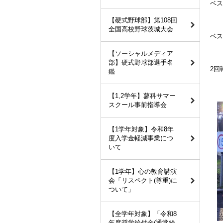
ベス
神
【硬式野球部】第108回
全国高校野球茨城大会
ベス
埼
【ソーシャルメディア
部】硬式野球部選手名
2回
鑑
埼
【1,2学年】蓼科サマー
スクール事前指導会
【1学年対象】令和8年
度入学金軽減事業につ
いて
【1学年】心の教育講演
会「リスペクト(尊重)に
ついて」
【全学年対象】「令和8
年度奨学給付金(通常給