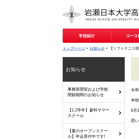
学校紹介
コース
トップページ
>
お知らせ
>
【ソフトテニス部
お知らせ
事務室閉室および学校
令和
閉鎖期間のお知らせ
本校
【1,2学年】蓼科サマー
6月
スクール
思い
【夏のオープンスクー
ル】申込受付中です!