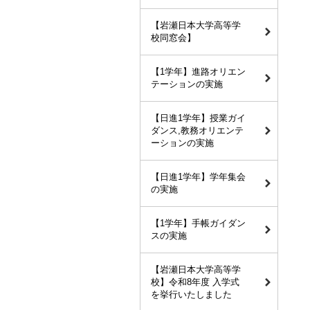
【岩瀬日本大学高等学
校同窓会】
【1学年】進路オリエン
テーションの実施
【日進1学年】授業ガイ
ダンス,教務オリエンテ
ーションの実施
【日進1学年】学年集会
の実施
【1学年】手帳ガイダン
スの実施
【岩瀬日本大学高等学
校】令和8年度 入学式
を挙行いたしました