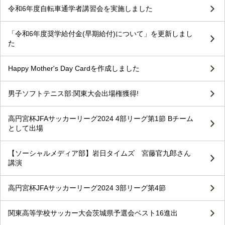
令和6年度自転車通学者講習会を実施しました
「令和6年度奨学給付金(早期給付)について」を更新しまし
た
Happy Mother's Day Cardを作成しました
男子ソフトテニス部:関東大会出場権獲得!
高円宮杯JFAサッカーリーグ2024 4部リーグ第1節 Bチーム
として出場
【ソーシャルメディア部】岩日タイムズ 宮藤官九郎さん
講演
高円宮杯JFAサッカーリーグ2024 3部リーグ第4節
関東高等学校サッカー大会茨城県予選会ベスト16進出