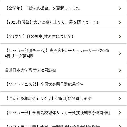
【全学年】「就学支援金」を更新しました
【2025桜瑛祭】大いに盛り上がり、幕を閉じました!
【全1学年】命の教室(性と生について)
【サッカー部(Bチーム)】高円宮杯JFAサッカーリーグ2025
4部リーグ第4節
岩瀬日本大学高等学校同窓会
【ソフトテニス部】全国大会県予選結果報告
【さんだる相談会inつくば】6/8(日)に開催します
【サッカー部】全国高校総体サッカー競技茨城県予選3回戦
【ソフトテニス部】全国大会県西地区予選会結果報告