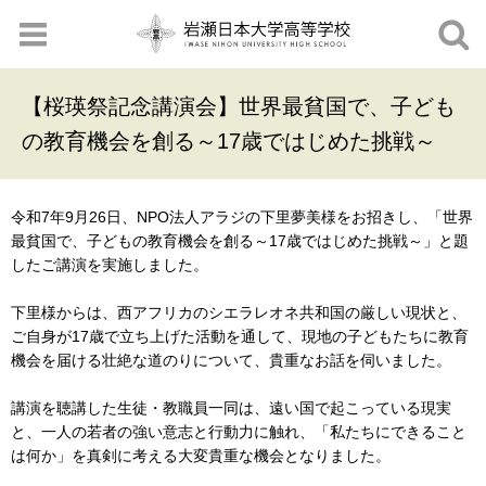
【桜瑛祭記念講演会】世界最貧国で、子ども
の教育機会を創る～17歳ではじめた挑戦～
令和7年9月26日、NPO法人アラジの下里夢美様をお招きし、「世界
最貧国で、子どもの教育機会を創る～17歳ではじめた挑戦～」と題
したご講演を実施しました。
下里様からは、西アフリカのシエラレオネ共和国の厳しい現状と、
ご自身が17歳で立ち上げた活動を通して、現地の子どもたちに教育
機会を届ける壮絶な道のりについて、貴重なお話を伺いました。
講演を聴講した生徒・教職員一同は、遠い国で起こっている現実
と、一人の若者の強い意志と行動力に触れ、「私たちにできること
は何か」を真剣に考える大変貴重な機会となりました。