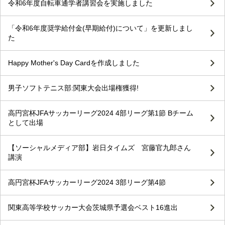
令和6年度自転車通学者講習会を実施しました
「令和6年度奨学給付金(早期給付)について」を更新しまし
た
Happy Mother's Day Cardを作成しました
男子ソフトテニス部:関東大会出場権獲得!
高円宮杯JFAサッカーリーグ2024 4部リーグ第1節 Bチーム
として出場
【ソーシャルメディア部】岩日タイムズ 宮藤官九郎さん
講演
高円宮杯JFAサッカーリーグ2024 3部リーグ第4節
関東高等学校サッカー大会茨城県予選会ベスト16進出