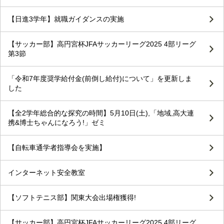
【日進3学年】就職ガイダンスの実施
【サッカー部】高円宮杯JFAサッカーリーグ2025 4部リーグ
第3節
「令和7年度奨学給付金(前倒し給付)について」を更新しま
した
【全2学年総合的な探究の時間】5月10日(土),「地域,高大連
携&博士ちゃんになろう!」ゼミ
【自転車通学者指導会を実施】
インターネット安全教室
【ソフトテニス部】関東大会出場権獲得!
【サッカー部】高円宮杯JFAサッカーリーグ2025 4部リーグ