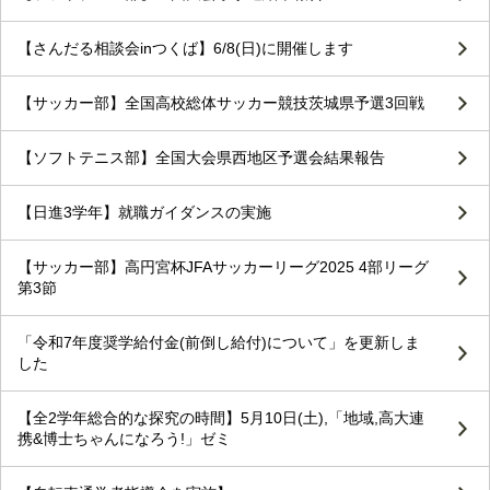
【さんだる相談会inつくば】6/8(日)に開催します
【サッカー部】全国高校総体サッカー競技茨城県予選3回戦
【ソフトテニス部】全国大会県西地区予選会結果報告
【日進3学年】就職ガイダンスの実施
【サッカー部】高円宮杯JFAサッカーリーグ2025 4部リーグ
第3節
「令和7年度奨学給付金(前倒し給付)について」を更新しま
した
【全2学年総合的な探究の時間】5月10日(土),「地域,高大連
携&博士ちゃんになろう!」ゼミ