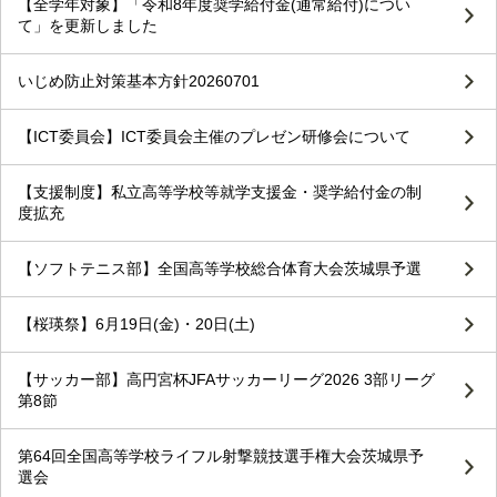
【全学年対象】「令和8年度奨学給付金(通常給付)につい
て」を更新しました
いじめ防止対策基本方針20260701
【ICT委員会】ICT委員会主催のプレゼン研修会について
【支援制度】私立高等学校等就学支援金・奨学給付金の制
度拡充
【ソフトテニス部】全国高等学校総合体育大会茨城県予選
【桜瑛祭】6月19日(金)・20日(土)
【サッカー部】高円宮杯JFAサッカーリーグ2026 3部リーグ
第8節
第64回全国高等学校ライフル射撃競技選手権大会茨城県予
選会