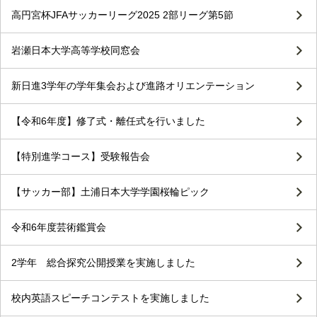
高円宮杯JFAサッカーリーグ2025 2部リーグ第5節
岩瀬日本大学高等学校同窓会
新日進3学年の学年集会および進路オリエンテーション
【令和6年度】修了式・離任式を行いました
【特別進学コース】受験報告会
【サッカー部】土浦日本大学学園桜輪ピック
令和6年度芸術鑑賞会
2学年 総合探究公開授業を実施しました
校内英語スピーチコンテストを実施しました