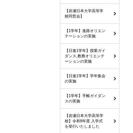
【岩瀬日本大学高等学
校同窓会】
【1学年】進路オリエン
テーションの実施
【日進1学年】授業ガイ
ダンス,教務オリエンテ
ーションの実施
【日進1学年】学年集会
の実施
【1学年】手帳ガイダン
スの実施
【岩瀬日本大学高等学
校】令和8年度 入学式
を挙行いたしました