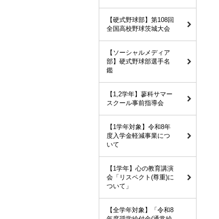
【硬式野球部】第108回
全国高校野球茨城大会
【ソーシャルメディア
部】硬式野球部選手名
鑑
【1,2学年】蓼科サマー
スクール事前指導会
【1学年対象】令和8年
度入学金軽減事業につ
いて
【1学年】心の教育講演
会「リスペクト(尊重)に
ついて」
【全学年対象】「令和8
年度奨学給付金(通常給