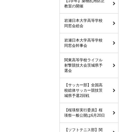
【1学年】薬物乱用防止
教室の開催
岩瀬日本大学高等学校
同窓会総会
岩瀬日本大学高等学校
同窓会幹事会
関東高等学校ライフル
射撃競技大会茨城県予
選会
【サッカー部】全国高
校総体サッカー競技茨
城県予選2回戦
【桜瑛祭実行委員】桜
瑛祭一般公開は6月20日
【ソフトテニス部】関