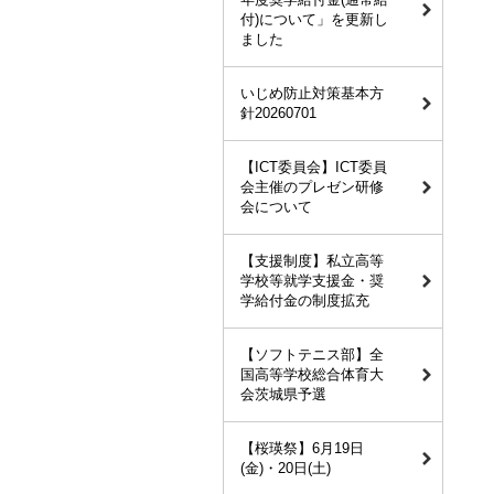
付)について」を更新し
ました
いじめ防止対策基本方
針20260701
【ICT委員会】ICT委員
会主催のプレゼン研修
会について
【支援制度】私立高等
学校等就学支援金・奨
学給付金の制度拡充
【ソフトテニス部】全
国高等学校総合体育大
会茨城県予選
【桜瑛祭】6月19日
(金)・20日(土)