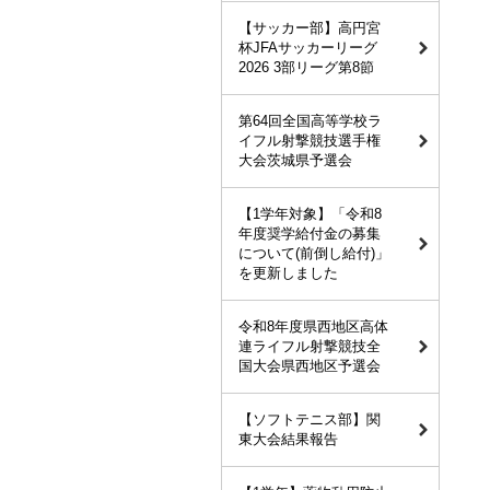
【サッカー部】高円宮
杯JFAサッカーリーグ
2026 3部リーグ第8節
第64回全国高等学校ラ
イフル射撃競技選手権
大会茨城県予選会
【1学年対象】「令和8
年度奨学給付金の募集
について(前倒し給付)」
を更新しました
令和8年度県西地区高体
連ライフル射撃競技全
国大会県西地区予選会
【ソフトテニス部】関
東大会結果報告