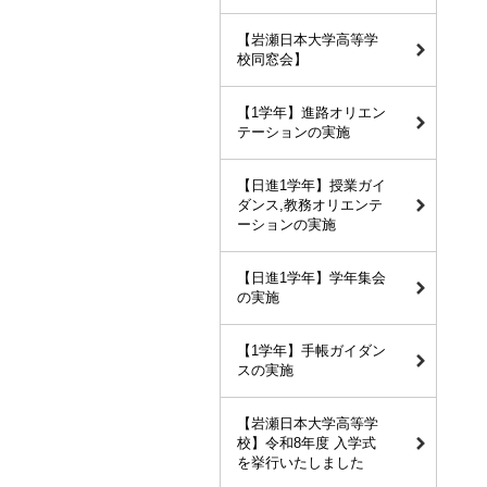
【岩瀬日本大学高等学
校同窓会】
【1学年】進路オリエン
テーションの実施
【日進1学年】授業ガイ
ダンス,教務オリエンテ
ーションの実施
【日進1学年】学年集会
の実施
【1学年】手帳ガイダン
スの実施
【岩瀬日本大学高等学
校】令和8年度 入学式
を挙行いたしました