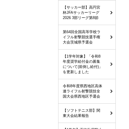
【サッカー部】高円宮
杯JFAサッカーリーグ
2026 3部リーグ第8節
第64回全国高等学校ラ
イフル射撃競技選手権
大会茨城県予選会
【1学年対象】「令和8
年度奨学給付金の募集
について(前倒し給付)」
を更新しました
令和8年度県西地区高体
連ライフル射撃競技全
国大会県西地区予選会
【ソフトテニス部】関
東大会結果報告