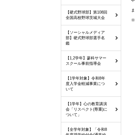
申請
ま
【硬式野球部】第108回
全国高校野球茨城大会
※
【ソーシャルメディア
部】硬式野球部選手名
鑑
【1,2学年】蓼科サマー
スクール事前指導会
【1学年対象】令和8年
度入学金軽減事業につ
いて
【1学年】心の教育講演
会「リスペクト(尊重)に
ついて」
【全学年対象】「令和8
年度奨学給付金(通常給