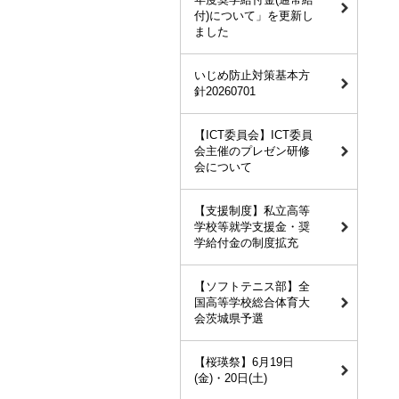
付)について」を更新し
ました
いじめ防止対策基本方
針20260701
【ICT委員会】ICT委員
会主催のプレゼン研修
会について
【支援制度】私立高等
学校等就学支援金・奨
学給付金の制度拡充
【ソフトテニス部】全
国高等学校総合体育大
会茨城県予選
【桜瑛祭】6月19日
(金)・20日(土)