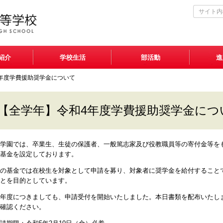
紹介
学校生活
部活動
進
年度学費援助奨学金について
【全学年】令和4年度学費援助奨学金につ
学園では、卒業生、生徒の保護者、一般篤志家及び役教職員等の寄付金等を
基金を設定しております。
の基金では在校生を対象として申請を募り、対象者に奨学金を給付すること
とを目的としています。
年度につきましても、申請受付を開始いたしました。本日書類を配布いたし
確認ください。