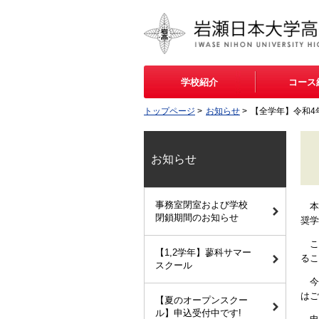
学校紹介
コース
トップページ
>
お知らせ
>
【全学年】令和4
お知らせ
事務室閉室および学校
本
閉鎖期間のお知らせ
奨学
こ
【1,2学年】蓼科サマー
るこ
スクール
今
はご
【夏のオープンスクー
ル】申込受付中です!