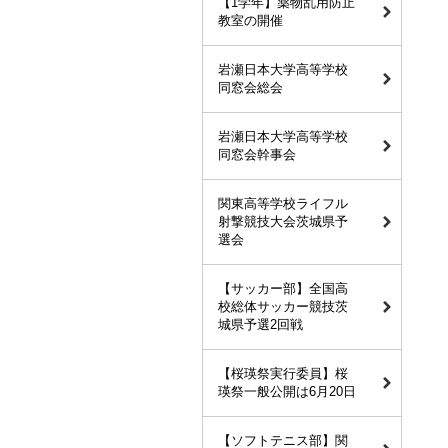
【1学年】薬物乱用防止
教室の開催
岩瀬日本大学高等学校
同窓会総会
岩瀬日本大学高等学校
同窓会幹事会
関東高等学校ライフル
射撃競技大会茨城県予
選会
【サッカー部】全国高
校総体サッカー競技茨
城県予選2回戦
【桜瑛祭実行委員】桜
瑛祭一般公開は6月20日
【ソフトテニス部】関