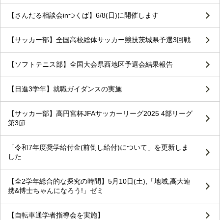
【さんだる相談会inつくば】6/8(日)に開催します
【サッカー部】全国高校総体サッカー競技茨城県予選3回戦
【ソフトテニス部】全国大会県西地区予選会結果報告
【日進3学年】就職ガイダンスの実施
【サッカー部】高円宮杯JFAサッカーリーグ2025 4部リーグ
第3節
「令和7年度奨学給付金(前倒し給付)について」を更新しま
した
【全2学年総合的な探究の時間】5月10日(土),「地域,高大連
携&博士ちゃんになろう!」ゼミ
【自転車通学者指導会を実施】