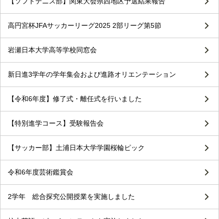
【ソフトテニス部】関東大会県西地区予選結果報告
高円宮杯JFAサッカーリーグ2025 2部リーグ第5節
岩瀬日本大学高等学校同窓会
新日進3学年の学年集会および進路オリエンテーション
【令和6年度】修了式・離任式を行いました
【特別進学コース】受験報告会
【サッカー部】土浦日本大学学園桜輪ピック
令和6年度芸術鑑賞会
2学年 総合探究公開授業を実施しました