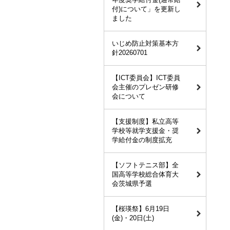
付)について」を更新し
ました
いじめ防止対策基本方
針20260701
【ICT委員会】ICT委員
会主催のプレゼン研修
会について
【支援制度】私立高等
学校等就学支援金・奨
学給付金の制度拡充
【ソフトテニス部】全
国高等学校総合体育大
会茨城県予選
【桜瑛祭】6月19日
(金)・20日(土)