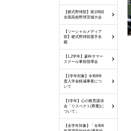
【硬式野球部】第108回
全国高校野球茨城大会
【ソーシャルメディア
部】硬式野球部選手名
鑑
【1,2学年】蓼科サマー
スクール事前指導会
【1学年対象】令和8年
度入学金軽減事業につ
いて
【1学年】心の教育講演
会「リスペクト(尊重)に
ついて」
【全学年対象】「令和8
年度奨学給付金(通常給