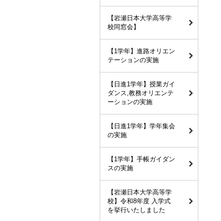
【岩瀬日本大学高等学
校同窓会】
【1学年】進路オリエン
テーションの実施
【日進1学年】授業ガイ
ダンス,教務オリエンテ
ーションの実施
【日進1学年】学年集会
の実施
【1学年】手帳ガイダン
スの実施
【岩瀬日本大学高等学
校】令和8年度 入学式
を挙行いたしました