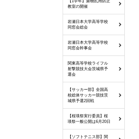
【1学年】薬物乱用防止
教室の開催
岩瀬日本大学高等学校
同窓会総会
岩瀬日本大学高等学校
同窓会幹事会
関東高等学校ライフル
射撃競技大会茨城県予
選会
【サッカー部】全国高
校総体サッカー競技茨
城県予選2回戦
【桜瑛祭実行委員】桜
瑛祭一般公開は6月20日
【ソフトテニス部】関