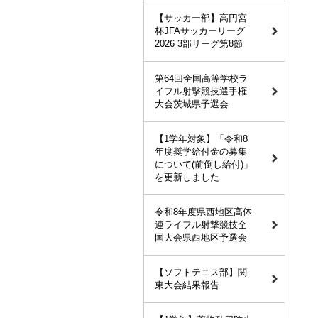
【サッカー部】高円宮
杯JFAサッカーリーグ
2026 3部リーグ第8節
第64回全国高等学校ラ
イフル射撃競技選手権
大会茨城県予選会
【1学年対象】「令和8
年度奨学給付金の募集
について(前倒し給付)」
を更新しました
令和8年度県西地区高体
連ライフル射撃競技全
国大会県西地区予選会
【ソフトテニス部】関
東大会結果報告