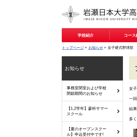
学校紹介
コース
トップページ
>
お知らせ
>
女子硬式野球部 
お知らせ
事務室閉室および学校
女子
閉鎖期間のお知らせ
一回
【1,2学年】蓼科サマー
結果
スクール
多く
【夏のオープンスクー
ル】申込受付中です!