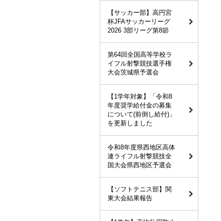
【サッカー部】高円宮
杯JFAサッカーリーグ
2026 3部リーグ第8節
第64回全国高等学校ラ
イフル射撃競技選手権
大会茨城県予選会
【1学年対象】「令和8
年度奨学給付金の募集
について(前倒し給付)」
を更新しました
令和8年度県西地区高体
連ライフル射撃競技全
国大会県西地区予選会
【ソフトテニス部】関
東大会結果報告