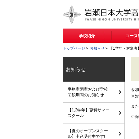
学校紹介
コース
トップページ
>
お知らせ
>
【1学年・対象者
お知らせ
事務室閉室および学校
令和
閉鎖期間のお知らせ
※対
また
【1,2学年】蓼科サマー
スクール
※保
【夏のオープンスクー
ル】申込受付中です!