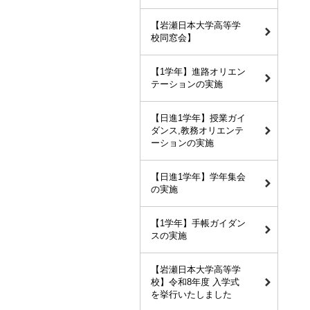
【岩瀬日本大学高等学
校同窓会】
【1学年】進路オリエン
テーションの実施
【日進1学年】授業ガイ
ダンス,教務オリエンテ
ーションの実施
【日進1学年】学年集会
の実施
【1学年】手帳ガイダン
スの実施
【岩瀬日本大学高等学
校】令和8年度 入学式
を挙行いたしました