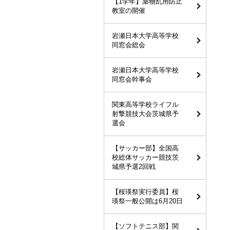
【1学年】薬物乱用防止
教室の開催
岩瀬日本大学高等学校
同窓会総会
岩瀬日本大学高等学校
同窓会幹事会
関東高等学校ライフル
射撃競技大会茨城県予
選会
【サッカー部】全国高
校総体サッカー競技茨
城県予選2回戦
【桜瑛祭実行委員】桜
瑛祭一般公開は6月20日
【ソフトテニス部】関