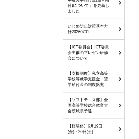
付)について」を更新し
ました
いじめ防止対策基本方
針20260701
【ICT委員会】ICT委員
会主催のプレゼン研修
会について
【支援制度】私立高等
学校等就学支援金・奨
学給付金の制度拡充
【ソフトテニス部】全
国高等学校総合体育大
会茨城県予選
【桜瑛祭】6月19日
(金)・20日(土)