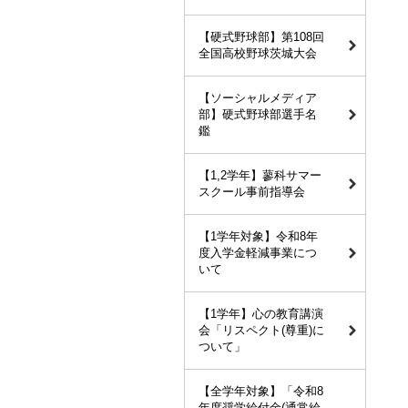
【硬式野球部】第108回
全国高校野球茨城大会
【ソーシャルメディア
部】硬式野球部選手名
鑑
【1,2学年】蓼科サマー
スクール事前指導会
【1学年対象】令和8年
度入学金軽減事業につ
いて
【1学年】心の教育講演
会「リスペクト(尊重)に
ついて」
【全学年対象】「令和8
年度奨学給付金(通常給