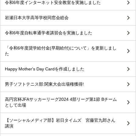
令和6年度インターネット安全教室を実施しました
岩瀬日本大学高等学校同窓会総会
令和6年度自転車通学者講習会を実施しました
「令和6年度奨学給付金(早期給付)について」を更新しまし
た
Happy Mother's Day Cardを作成しました
男子ソフトテニス部:関東大会出場権獲得!
高円宮杯JFAサッカーリーグ2024 4部リーグ第1節 Bチーム
として出場
【ソーシャルメディア部】岩日タイムズ 宮藤官九郎さん
講演