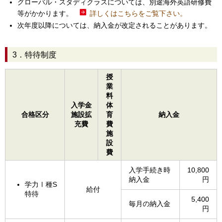
グローバル・スタディクラスについては、別途海外英語研修費
等がかかります。
詳しくはこちらをご覧下さい。
次年度以降については、納入金が改定されることがあります。
3．特待制度
授
業
料
入学金
体
合格区分
施設拡
育
納入金
充費
費
施
設
費
入学手続き時
10,800
納入金
円
学力Ⅰ種S
給付
特待
5,400
毎月の納入金
円