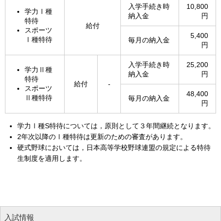
入学手続き時
10,800
学力Ⅰ種
納入金
円
特待
給付
スポーツ
5,400
Ⅰ種特待
毎月の納入金
円
入学手続き時
25,200
学力Ⅱ種
納入金
円
特待
給付
-
スポーツ
48,400
Ⅱ種特待
毎月の納入金
円
学力Ⅰ種S特待については，原則として３年間継続となります。
2年次以降のⅠ種特待は更新のための審査があります。
硬式野球においては，日本高等学校野球連盟の規定による特待
生制度を適用します。
入試情報