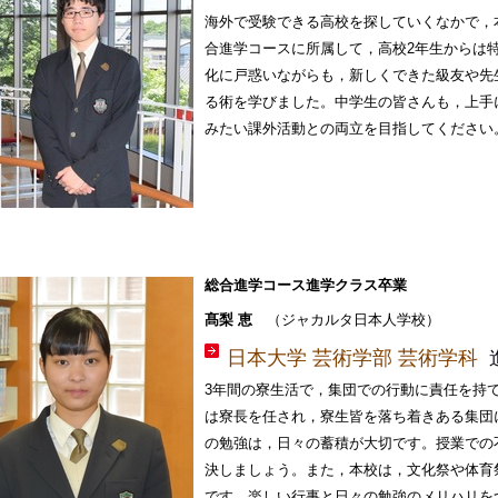
海外で受験できる高校を探していくなかで，
合進学コースに所属して，高校2年生からは
化に戸惑いながらも，新しくできた級友や先
る術を学びました。中学生の皆さんも，上手
みたい課外活動との両立を目指してください
総合進学コース進学クラス卒業
髙梨 恵
（ジャカルタ日本人学校）
日本大学 芸術学部 芸術学科
3年間の寮生活で，集団での行動に責任を持
は寮長を任され，寮生皆を落ち着きある集団
の勉強は，日々の蓄積が大切です。授業での
決しましょう。
また，本校は，文化祭や体育
です。楽しい行事と日々の勉強のメリハリを