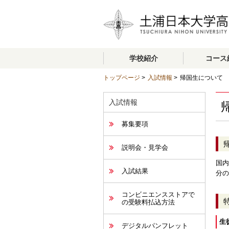
学校紹介
コース
トップページ
>
入試情報
>
帰国生について
入試情報
募集要項
説明会・見学会
国内
入試結果
分の
コンビニエンスストアで
の受験料払込方法
生
デジタルパンフレット