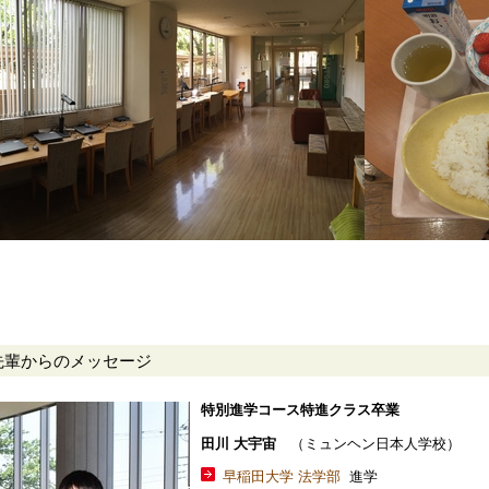
先輩からのメッセージ
特別進学コース特進クラス卒業
田川 大宇宙
（ミュンヘン日本人学校）
早稲田大学 法学部
進学