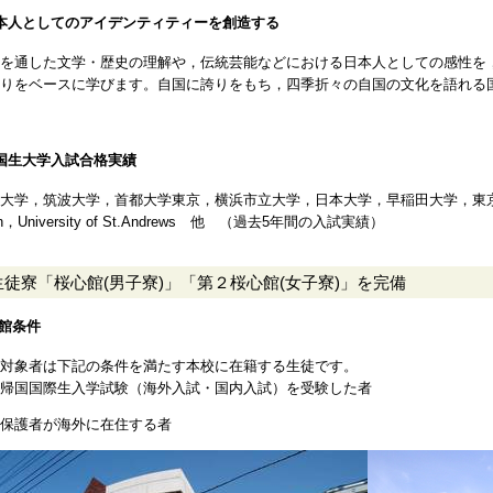
本人としてのアイデンティティーを創造する
を通した文学・歴史の理解や，伝統芸能などにおける日本人としての感性を
わりをベースに学びます。自国に誇りをもち，四季折々の自国の文化を語れる
国生大学入試合格実績
大学，筑波大学，首都大学東京，横浜市立大学，日本大学，早稲田大学，東京理科大学，
in，University of St.Andrews 他 （過去5年間の入試実績）
生徒寮「桜心館(男子寮)」「第２桜心館(女子寮)」を完備
館条件
対象者は下記の条件を満たす本校に在籍する生徒です。
帰国国際生入学試験（海外入試・国内入試）を受験した者
．保護者が海外に在住する者