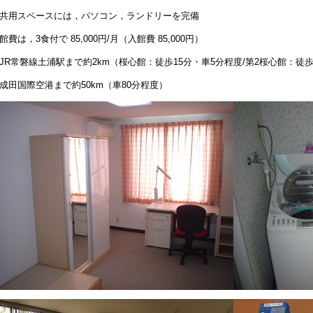
共用スペースには，パソコン，ランドリーを完備
館費は，3食付で 85,000円/月（入館費 85,000円）
JR常磐線土浦駅まで約2km（桜心館：徒歩15分・車5分程度/
第2桜心館：徒歩
成田国際空港まで約50km（車80分程度）