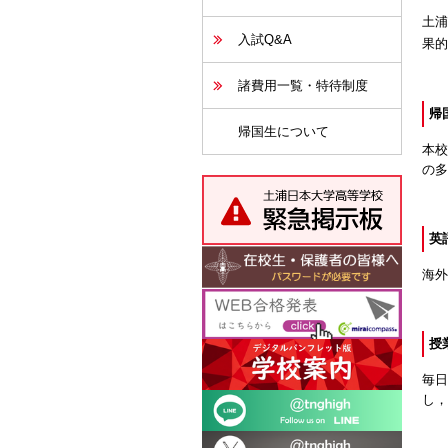
土浦
入試Q&A
果的
諸費用一覧・特待制度
帰
帰国生について
本校
の
英
海外
授
毎日
し，