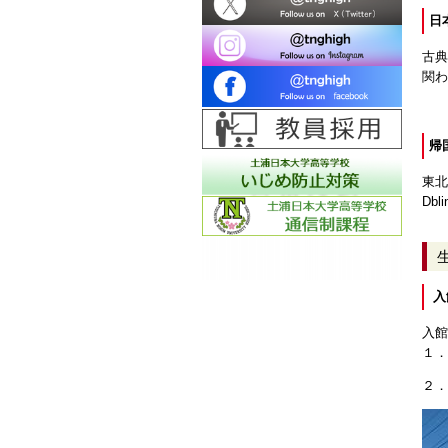
日
古典
関
帰
東北
Dbl
入
入館
１．
２