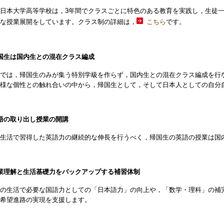
日本大学高等学校は，3年間でクラスごとに特色のある教育を実践し，生徒
な授業展開をしています。クラス制の詳細は
，
こちら
です。
国生は国内生との混在クラス編成
では，帰国生のみが集う特別学級を作らず，国内生との混在クラス編成を行な
多様な個性との触れ合いの中から，帰国生として，そして日本人としての自分
語の取り出し授業の開講
生活で習得した英語力の継続的な伸長を行うべく，帰国生の英語の授業は国
業理解と生活基礎力をバックアップする補習体制
の生活で必要な国語力としての「日本語力」の向上や，「数学・理科」の補
希望進路の実現を支援します。