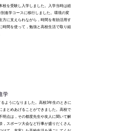
本校を受験し入学しました。入学当時は総
特別進学コースに移行しました。環境の変
生方に支えられながら，時間を有効活用す
に時間を使って，勉強と高校生活で取り組
。
進学
てるようになりました。高校3年生のときに
にまとめあげることができました。高校で
不明点は，その都度先生や友人に聞いて解
祭，スポーツ大会など行事が盛りだくさん
つけて，充実した高校生活を過ごしてくだ