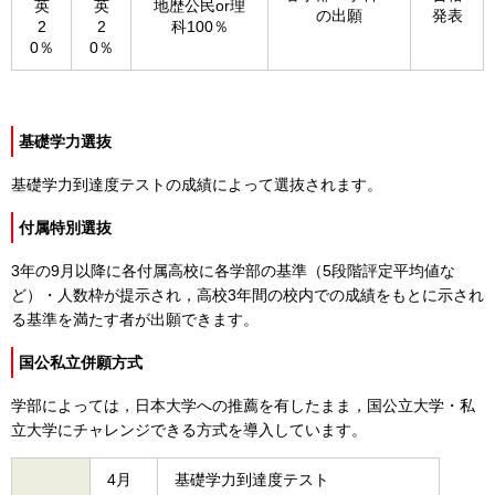
英
英
地歴公民or理
の出願
発表
2
2
科100％
0％
0％
基礎学力選抜
基礎学力到達度テストの成績によって選抜されます。
付属特別選抜
3年の9月以降に各付属高校に各学部の基準（5段階評定平均値な
ど）・人数枠が提示され，高校3年間の校内での成績をもとに示され
る基準を満たす者が出願できます。
国公私⽴併願⽅式
学部によっては，日本大学への推薦を有したまま，国公立大学・私
立大学にチャレンジできる方式を導入しています。
4月
基礎学力到達度テスト