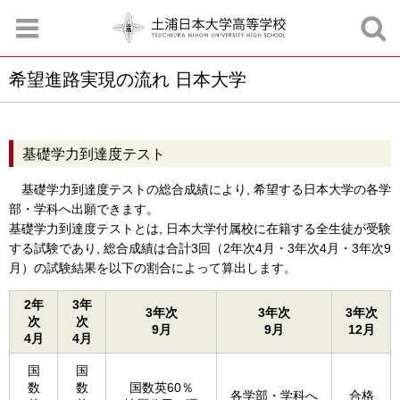
希望進路実現の流れ 日本大学
お知らせ
お問合せ
資料請求
サイトマップ
アクセスマップ
基礎学力到達度テスト
基礎学力到達度テストの総合成績により, 希望する日本大学の各学
部・学科へ出願できます。
基礎学力到達度テストとは, 日本大学付属校に在籍する全生徒が受験
する試験であり, 総合成績は合計3回（2年次4月・3年次4月・3年次9
月）の試験結果を以下の割合によって算出します。
2年
3年
3年次
3年次
3年次
次
次
9月
9月
12月
4月
4月
国
国
数
数
国数英60％
各学部・学科へ
合格