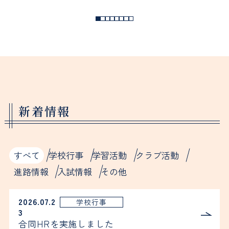
過去の入試結果
証明書等の申し込み
施設
受験生向けイベント
教育実習の申し込み
アクセス
よくある質問
同窓会
過去入試問題
新着情報
お知らせ
すべて
学校行事
学習活動
クラブ活動
進路情報
入試情報
その他
2026.07.2
学校行事
3
合同HRを実施しました