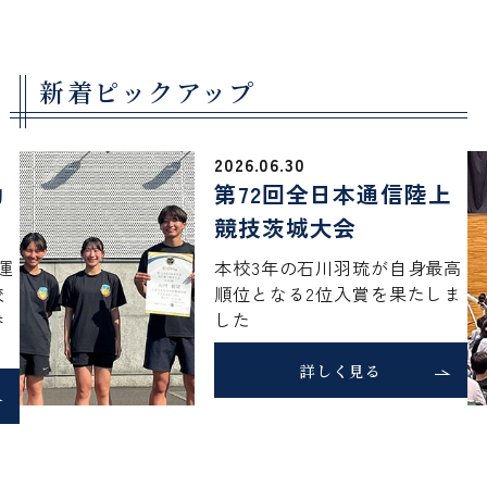
土浦日本大学中等教育学校
Tsuchiura Nihon University Secondary School
新着ピックアップ
2026.06.30
校長あいさつ
第72回全日本通信陸上
競技茨城大会
沿革
進路指導
本校3年の石川羽琉が自身最高
教育方針
順位となる2位入賞を果たしま
学習指導
年間行事
した
校歌
生徒指導
スクールダイアリー
詳しく見る
デジタルパンフレット
エンブレム
ゼミ・課外授業
入試方式
制服
部活動