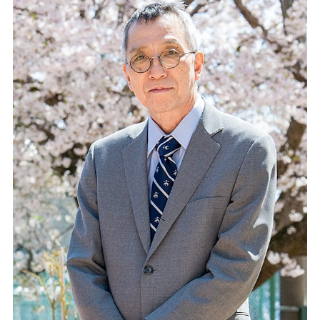
過去の入試結果
証明書等の申し込み
施設
受験生向けイベント
教育実習の申し込み
アクセス
よくある質問
同窓会
過去入試問題
お知らせ