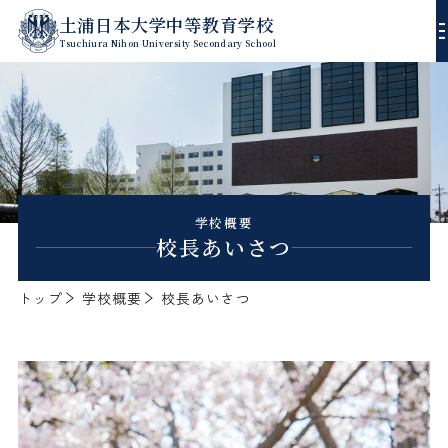
土浦日本大学中等教育学校
Tsuchiura Nihon University Secondary School
校長あいさつ
沿革
進路指導
学校概要
校長あいさつ
教育方針
学習指導
年間行事
トップ
学校概要
校長あいさつ
校歌
生徒指導
スクールダイアリー
デジタルパンフレット
エンブレム
ゼミ・課外授業
入試方式
制服
部活動