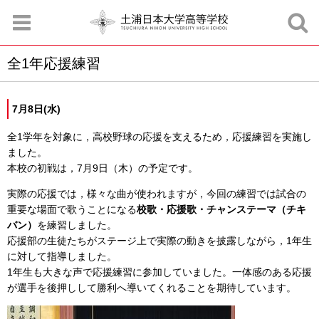
全1年応援練習
お知らせ
お問合せ
資料請求
サイトマップ
アクセスマップ
7月8日(水)
全1学年を対象に，高校野球の応援を支えるため，応援練習を実施し
ました。
本校の初戦は，7月9日（木）の予定です。
実際の応援では，様々な曲が使われますが，今回の練習では試合の
重要な場面で歌うことになる
校歌・応援歌・チャンステーマ（チキ
バン）
を練習しました。
応援部の生徒たちがステージ上で実際の動きを披露しながら，1年生
に対して指導しました。
1年生も大きな声で応援練習に参加していました。一体感のある応援
が選手を後押しして勝利へ導いてくれることを期待しています。