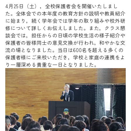
過去の入試結果
4月25日（土），全校保護者会を開催いたしまし
証明書等の申し込み
施設
た。全体会での本年度の教育方針の説明や教員紹介
受験生向けイベント
に始まり，続く学年会では学年の取り組みや校外研
教育実習の申し込み
アクセス
修について詳しくお伝えしました。また，クラス懇
談会では，担任からの日頃の学校生活の様子紹介や
よくある質問
同窓会
保護者の皆様同士の意見交換が行われ，和やかな交
流の場となりました。当日は600名を超える多くの
過去入試問題
保護者様にご来校いただき，学校と家庭の連携をよ
り一層深める貴重な一日となりました。
お知らせ