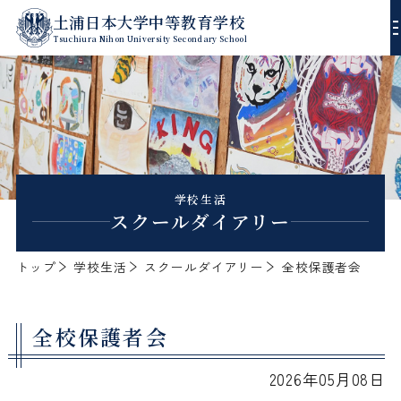
土浦日本大学中等教育学校
Tsuchiura Nihon University Secondary School
校長あいさつ
沿革
進路指導
学校生活
スクールダイアリー
教育方針
学習指導
年間行事
トップ
学校生活
スクールダイアリー
全校保護者会
校歌
生徒指導
スクールダイアリー
デジタルパンフレット
全校保護者会
エンブレム
ゼミ・課外授業
入試方式
2026年05月08日
制服
部活動