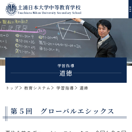
土浦日本大学中等教育学校
Tsuchiura Nihon University Secondary School
校長あいさつ
沿革
進路指導
学習指導
道徳
教育方針
学習指導
年間行事
トップ
教育システム
学習指導
道徳
校歌
生徒指導
スクールダイアリー
デジタルパンフレット
第５回 グローバルエシックス
エンブレム
ゼミ・課外授業
入試方式
制服
部活動