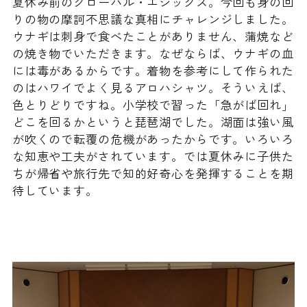
夏休み前のグローバル・エシックス。今回も身の回
過去の入試結果
りの物の摩訶不思議な真相にチャレンジしました。
証明書等の申し込み
施設
ウナギは刺身で食べたことがありません、蒲焼など
受験生向けイベント
の焼き物でいただきます。なぜならば、ウナギの血
教育実習の申し込み
アクセス
には毒があるからです。着物を参考にして作られた
よくある質問
のはハワイでよく見るアロハシャツ。そういえば、
同窓会
色とりどりですね。小学校で習った「急がば回れ」
どこを回るかというと琵琶湖でした。湖面は強い風
過去入試問題
が吹くので転覆の危機があったからです。いろいろ
な知恵や工夫がされています。では夏休みに子供た
お知らせ
ちが帰省や旅行先で知的好奇心を発揮することを期
待しています。