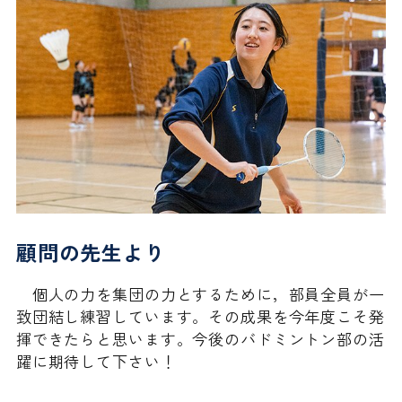
過去の入試結果
証明書等の申し込み
施設
受験生向けイベント
教育実習の申し込み
アクセス
よくある質問
同窓会
過去入試問題
お知らせ
顧問の先生より
個人の力を集団の力とするために，部員全員が一
致団結し練習しています。その成果を今年度こそ発
揮できたらと思います。今後のバドミントン部の活
躍に期待して下さい！