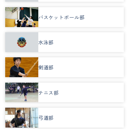
バスケットボール部
水泳部
剣道部
テニス部
弓道部