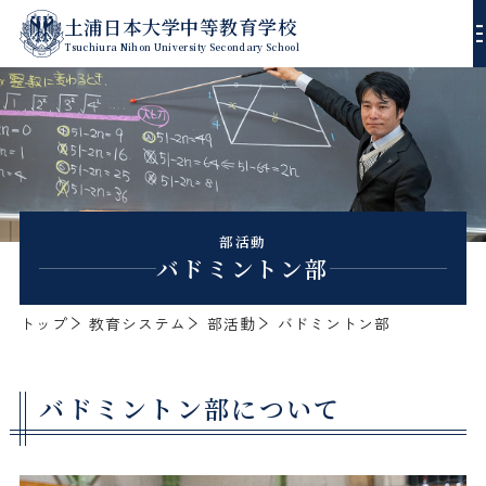
土浦日本大学中等教育学校
Tsuchiura Nihon University Secondary School
校長あいさつ
沿革
進路指導
部活動
バドミントン部
教育方針
学習指導
年間行事
トップ
教育システム
部活動
バドミントン部
校歌
生徒指導
スクールダイアリー
デジタルパンフレット
バドミントン部について
エンブレム
ゼミ・課外授業
入試方式
制服
部活動