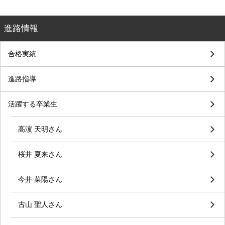
進路情報
合格実績
進路指導
活躍する卒業生
髙濵 天明さん
桜井 夏来さん
今井 菜陽さん
古山 聖人さん