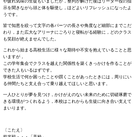
や疲れ気味の生徒もいましたが，整列が解けた後はリーダー役の指
示を聞きながら頭と体を駆使し，ほどよいリフレッシュになったよ
うです。
皆で知恵を絞って文字の各パーツの長さや角度など細部にまでこだ
わり，また広大なアリーナにごろりと寝転がる経験に，どのクラス
も笑顔が絶えませんでした。
これから始まる高校生活に様々な期待や不安を抱えていることと思
いますが，
この学年集会でクラスを越えた関係性を築くきっかけを作ることが
できた人もいるはずです。
学校生活で何か困ったことや躓くことがあったときには，周りにい
る仲間たちと支え合って乗り越えてほしいと思います。
一人ひとりが夢を見つけ，かけがえのない未来のために切磋琢磨で
きる環境がつくれるよう，本校はこれからも生徒に向き合い支えて
まいります。
〔こたえ〕
前半戦・・・「高校」