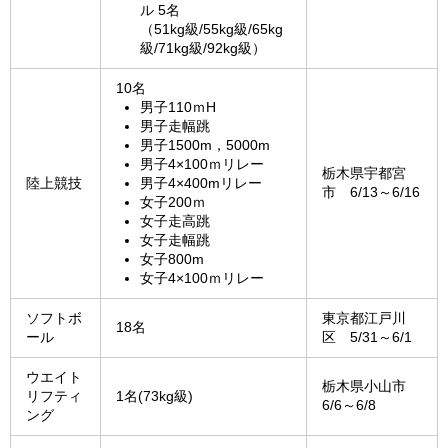
ル 5名
（51kg級/55kg級/65kg
級/71kg級/92kg級）
10名
男子110ｍH
男子走幅跳
男子1500m，5000m
男子4×100ｍリレー
栃木県宇都宮
陸上競技
男子4×400mリレー
市 6/13～6/16
女子200ｍ
女子走高跳
女子走幅跳
女子800m
女子4×100ｍリレー
ソフトボ
東京都江戸川
18名
ール
区 5/31～6/1
ウエイト
栃木県小山市
リフティ
1名(73kg級)
6/6～6/8
ング