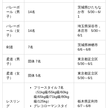
バレーボ
茨城県ひたちな
ール（男
14名
か市 5/30～6/
子）
1
バレーボ
埼玉県深谷市，
ール（女
14名
本庄市 5/30～
子）
6/1
茨城県神栖市
剣道
7名
6/6～6/8
柔道（男
東京都足立区
団体 7名
子）
5/30～6/1
柔道（女
東京都足立区
団体 5名
子）
5/30～6/1
フリースタイル 7名
（51kg級/55kg級/60kg
級/65kg級/71kg級/80kg
レスリン
級/125kg）
栃木県足利市
グ
グレコローマンスタイ
6/7～6/8