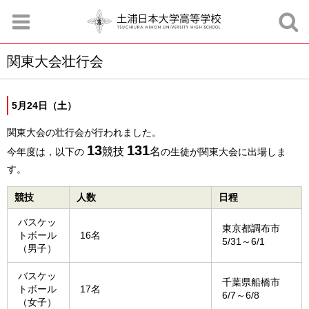
関東大会壮行会
お知らせ
お問合せ
資料請求
サイトマップ
アクセスマップ
5月24日（土）
関東大会の壮行会が行われました。
13
131
競技
名
今年度は，以下の
の生徒が関東大会に出場しま
す。
競技
人数
日程
バスケッ
東京都調布市
トボール
16名
5/31～6/1
（男子）
バスケッ
千葉県船橋市
トボール
17名
6/7～6/8
（女子）