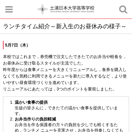
ランチタイム紹介～新入生のお昼休みの様子～
お知らせ
お問合せ
資料請求
サイトマップ
アクセスマップ
5月7日（木）
本校ではこれまで，券売機で注文したできたてのお弁当や軽食を，
お昼休みに受け取るスタイルが主流でした。
昨年度からは食事メニューを大きくリニューアルし，食券を購入し
なくても気軽に利用できるメニューを新たに導入するなど，より使
いやすい昼食環境づくりを進めています。
リニューアルにあたっては，3つのポイントを重視しました。
温かい食事の提供
生徒の皆さんに，できたての温かい食事を提供していま
す。
お弁当作りの負担軽減
お弁当を作る保護者の方々の負担を少しでも軽くするた
め，ランチメ ニューを充実させ，お弁当を持参しなくても