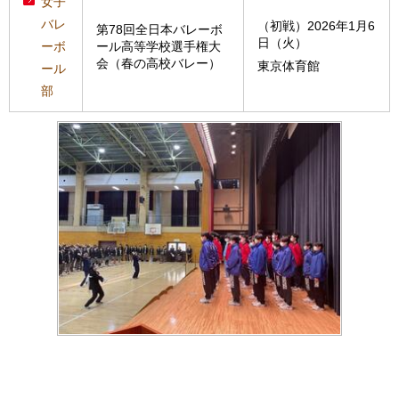
女子
バレ
（初戦）2026年1月6
第78回全日本バレーボ
日（火）
ーボ
ール高等学校選手権大
会（春の高校バレー）
東京体育館
ール
部