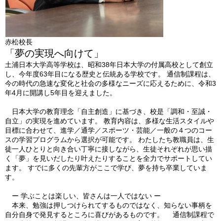
赤松校長
「夢の実現へ向けて」
土浦日本大学高等学校は、昭和38年日本大学の付属高校として創立
し、今年度63年目になる歴史と伝統ある学校です。 通信制課程は、
今の時代の急速な変化と社会の多様なニーズに応えるために、令和3
年4月に開講し5年目を迎えました。
日本大学の教育理念「自主創造」に基づき、校是「調和・至誠・
自立」の実現を進めています。 教育内容は、多様な生活スタイルや
目標に合わせて、進学／通学／スポーツ・芸能／一般の４つのコー
スの学習プログラムから選択が可能です。 わたしたち教職員は、生
徒一人ひとりと向き合い丁寧に接しながら、生徒それぞれが思い描
く「夢」を見いだしたり叶えたりすることを全力でサポートしてい
ます。 すでに多くの先輩方がここで学び、夢を持ち卒業していま
す。
ー 学ぶことは楽しい、皆さんは一人ではない ー
本来、勉強は押しつけられてするものではなく、知らない事柄を
自分自身で発見するところに喜びがあるものです。 通信制課程で