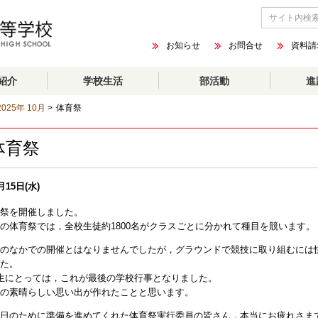
お知らせ
お問合せ
資料請
紹介
学校生活
部活動
進
2025年 10月
>
体育祭
体育祭
月15日(水)
祭を開催しました。
の体育祭では，全校生徒約1800名がクラスごとに分かれて種目を競います。
のなかでの開催とはなりませんでしたが，グラウンドで競技に取り組むには
た。
生にとっては，これが最後の学校行事となりました。
の素晴らしい思い出が作れたことと思います。
日のために準備を進めてくれた体育祭実行委員の皆さん，本当にお疲れさま