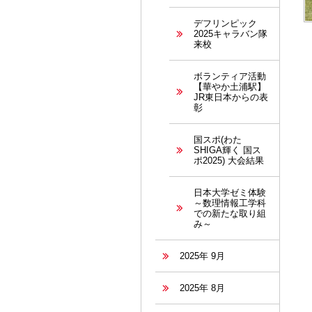
デフリンピック
2025キャラバン隊
来校
ボランティア活動
【華やか土浦駅】
JR東日本からの表
彰
国スポ(わた
SHIGA輝く 国ス
ポ2025) 大会結果
日本大学ゼミ体験
～数理情報工学科
での新たな取り組
み～
2025年 9月
2025年 8月