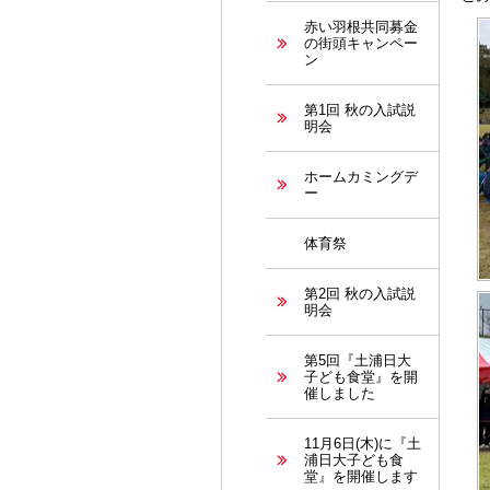
赤い羽根共同募金
の街頭キャンペー
ン
第1回 秋の入試説
明会
ホームカミングデ
ー
体育祭
第2回 秋の入試説
明会
第5回『土浦日大
子ども食堂』を開
催しました
11月6日(木)に『土
浦日大子ども食
堂』を開催します