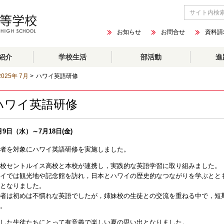
お知らせ
お問合せ
資料請
紹介
学校生活
部活動
進
2025年 7月
>
ハワイ英語研修
ハワイ英語研修
月9日（水）～7月18日(金)
者を対象にハワイ英語研修を実施しました。
校セントルイス高校と本校が連携し，実践的な英語学習に取り組みました。
イでは観光地や記念館を訪れ，日本とハワイの歴史的なつながりを学ぶとと
となりました。
者は初めは不慣れな英語でしたが，姉妹校の生徒との交流を重ねる中で，短
。
した生徒たちにとって有意義で楽しい夏の思い出となりました。