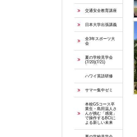
交通安全教育講座
日本大学出張講義
全3年スポーツ大
会
夏の学校見学会
(7/20)(7/21)
ハワイ英語研修
サマー集中ゼミ
本校GSコース卒
業生・島田温人さ
んが挑む「感覚」
で操作するBCIに
よる新しい未来
夏の学校見学会