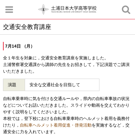
交通安全教育講座
お知らせ
お問合せ
資料請求
サイトマップ
アクセスマップ
7月14日 （月）
全１年生を対象に，交通安全教育講座を実施しました。
土浦警察署交通課から講師の先生をお招きして，下記演題でご講演
いただきました。
演題
安全な交通社会を目指して
自転車乗車時に気を付ける交通ルールや，県内の自転車事故の状況
などについてお話いただきました。スライドや動画を交えてわかり
やすく説明をしてくださいました。
本校では，登下校における自転車乗車時のヘルメット着用を義務付
けたり，
自転車ヘルメット着用促進・啓発活動
を実施するなど，交
通安全に力を入れています。