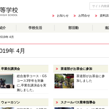
お知らせ
お問合せ
資料請
紹介
学校生活
部活動
進
2019年 4月
019年 4月
卒業生講演会
茶道部がお茶会に参加
総合進学コース・GS
茶道部がお茶会に参
コース3学年を対象
加しました
に,卒業生講演会を実
施しました。
ウォーカソン
スクールバス乗車指導会