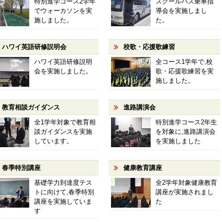
特別進学コース2学年
スクールバス乗車指
でウォーカソンを実
導会を実施しまし
施しました。
た。
ハワイ英語研修説明会
校歌・応援歌練習
ハワイ英語研修説明
全コース1学年で,校
会を実施しました。
歌・応援歌練習を実
施しました。
教育相談ガイダンス
進路講演会
全1学年対象で教育相
特別進学コース2年生
談ガイダンスを実施
を対象に,進路講演会
しています。
を実施しました
春季特別講座
健康教育講座
基礎学力到達度テス
全2学年対象健康教育
トに向けて,春季特別
講座が実施されまし
講座を実施していま
た
す