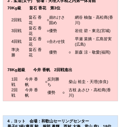
3
．柔道
(
女子
)
会場：天理大学杣之内第一体育館
70Kg級 畠石 香花
第3
位
畠石 香
崩れけさ
網谷 柚伽・高松商(香
2回戦
○
花
固め
川)
畠石 香
3回戦
○
優勢
岩佐 碧・東北(宮城)
花
畠石 香
早瀬 菜摘・広島皆実
4回戦
○
合わせ技
花
(広島)
準決
畠石 香
優勢
○
新森 涼・敬愛(福岡)
勝
花
78Kg超級 今井
香帆
2回戦進出
1回
今井 香
反則勝
○
柴山 裕圭・天理(奈良)
戦
帆
ち
2回
今井 香
古枝 あさひ・高松商(香
優勢
○
戦
帆
川)
4
．ヨット 会場：和歌山セーリングセンター
男子FJ級(廣原 駿，服部 勇輝，西村 大海，君山 尭)
18位