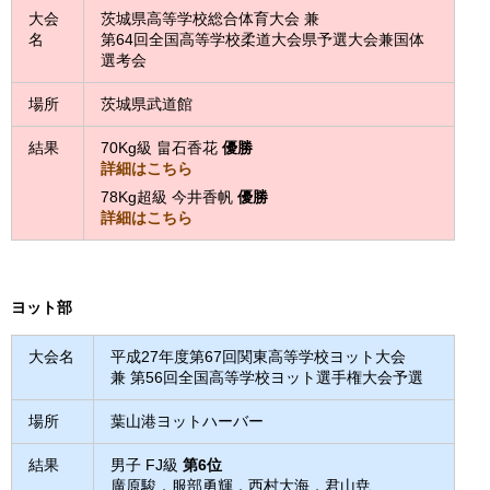
大会
茨城県高等学校総合体育大会 兼
名
第64回全国高等学校柔道大会県予選大会兼国体
選考会
場所
茨城県武道館
結果
70Kg級 畠石香花
優勝
詳細はこちら
78Kg超級 今井香帆
優勝
詳細はこちら
ヨット部
大会名
平成27年度第67回関東高等学校ヨット大会
兼 第56回全国高等学校ヨット選手権大会予選
場所
葉山港ヨットハーバー
結果
男子 FJ級
第6位
廣原駿，服部勇輝，西村大海，君山尭