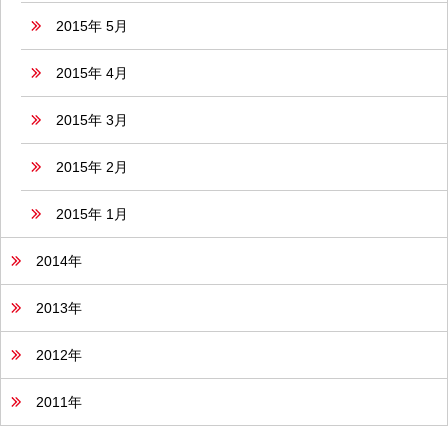
2015年 5月
2015年 4月
2015年 3月
2015年 2月
2015年 1月
2014年
2013年
2012年
2011年