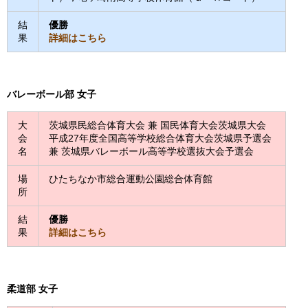
結
優勝
果
詳細はこちら
バレーボール部 女子
大
茨城県民総合体育大会 兼 国民体育大会茨城県大会
会
平成27年度全国高等学校総合体育大会茨城県予選会
名
兼 茨城県バレーボール高等学校選抜大会予選会
場
ひたちなか市総合運動公園総合体育館
所
結
優勝
果
詳細はこちら
柔道部 女子