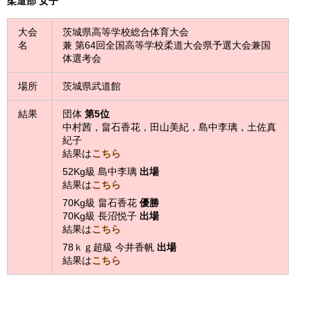
柔道部 女子
大会
茨城県高等学校総合体育大会
名
兼 第64回全国高等学校柔道大会県予選大会兼国
体選考会
場所
茨城県武道館
結果
団体
第5位
中村茜，畠石香花，田山美紀，島中李璃，土佐真
紀子
結果は
こちら
52Kg級 島中李璃
出場
結果は
こちら
70Kg級 畠石香花
優勝
70Kg級 長沼悦子
出場
結果は
こちら
78ｋｇ超級 今井香帆
出場
結果は
こちら