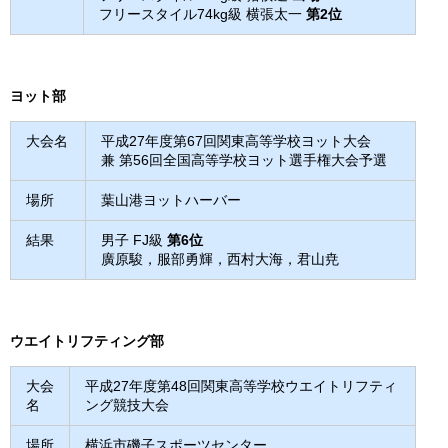
フリースタイル74kg級 横張太一
第2位
ヨット
部
大会名
平成27年度第67回関東高等学校ヨット大会
兼 第56回全国高等学校ヨット選手権大会予選
場所
葉山港ヨットハーバー
結果
男子 FJ級
第6位
廣原駿，服部勇輝，西村大海，君山尭
ウエイトリフティング部
大会
平成27年度第48回関東高等学校ウエイトリフティ
名
ング競技大会
場所
横浜市磯子スポーツセンター