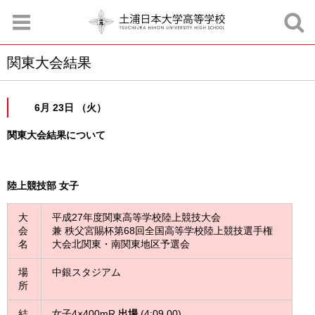
関東大会結果
お知らせ
お問合せ
資料請求
サイトマップ
アクセスマップ
6月 23日 （火）
関東大会結果について
陸上競技部 女子
大
平成27年度関東高等学校陸上競技大会
会
兼 秩父宮賜杯第68回全国高等学校陸上競技選手権
名
大会北関東・南関東地区予選会
場
中銀スタジアム
所
結
女子4×400mR
出場
(4:09.00)