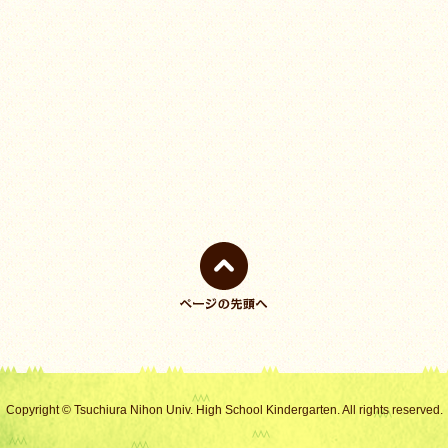
ページの先頭
へ戻る
Copyright © Tsuchiura Nihon Univ. High School Kindergarten. All rights reserved.